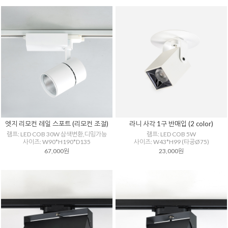
엣지 리모컨 레일 스포트 (리모컨 조절)
라니 사각 1구 반매입 (2 color)
램프: LED COB 30W 삼색변환,디밍가능
램프: LED COB 5W
사이즈: W90*H190*D135
사이즈: W43*H99 (타공Ø75)
67,000원
23,000원