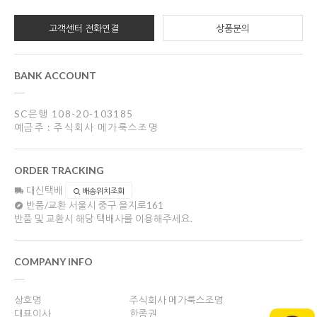
고객센터 전화연결
상품문의
BANK ACCOUNT
SC은행 108-20-103185
예금주 : 주식회사 메가룩스조명
ORDER TRACKING
대신택배
배송위치조회
반품/교환
서울시 중구 을지로161
반품 및 교환시 해당 택배사를 이용해주세요.
COMPANY INFO
상호명
주식회사 메가룩스조명
대표이사
한종권