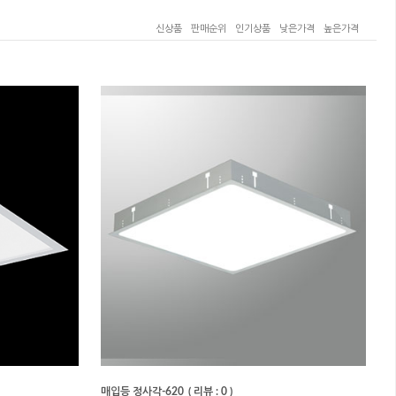
신상품
판매순위
인기상품
낮은가격
높은가격
매입등 정사각-620
( 리뷰 : 0 )