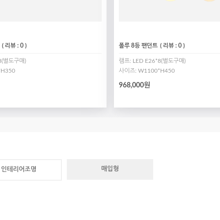
( 리뷰 : 0 )
폴루 8등 팬던트
( 리뷰 : 0 )
*8(별도구매)
램프: LED E26*8(별도구매)
*H350
사이즈: W1100*H450
968,000원
매입형
인테리어조명