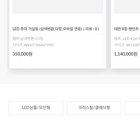
LED 루아 거실등 (삼색변환,디밍,모바일 연동)
( 리뷰 : 0 )
테판 8등 팬던트
램프:삼색변환+디밍
램프: LED E26
사이즈:W965*D660*H90
사이즈: W1100
350,000원
1,140,000원
LED심플/모던형
크리스탈/클래식형