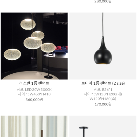
280,000원
리스빈 1등 펜던트
로미아 1등 팬던트 (2 size)
램프: LED 20W 3000K
램프: E26*1
사이즈: W480*H410
사이즈: W150*H200(대)
W120*H160(소)
360,000원
170,000원