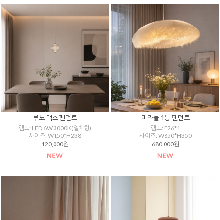
루노 맥스 팬던트
미라클 1등 팬던트
램프: LED 6W 3000K(일체형)
램프: E26*1
사이즈: W150*H238
사이즈: W850*H350
120,000원
680,000원