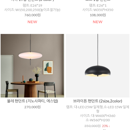
램프: E26*19
램프: E26*1
사이즈: W150,200,250(높이조절가능)
사이즈: W350*H350
760,000원
108,000원
볼레 팬던트 (지노사파티, 에스텝)
브라이튼 팬던트 (2size,2color)
270,000원
램프: 대-LED 25W 일체형,소-LED 15W 일체
형
사이즈: 대-W600*H360
소-W360*H200
350,000원
20% ↓