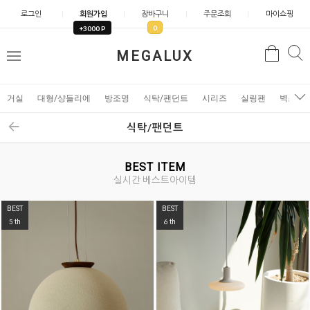
로그인
회원가입
장바구니
주문조회
마이쇼핑
0
+3000 P
검
MEGALUX
검
메
색
색
뉴
거실
대형/샹들리에
방조명
식탁/팬던트
시리즈
실링팬
벽조명
식탁/팬던트
BEST ITEM
실시간 베스트아이템
BEST
BEST
5
6
th
th