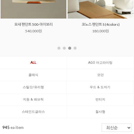
모새 팬던트 500-아이보리
코노스 팬던트 S (4colors)
540,000원
180,000원
ALL
AGO 아고라이팅
클래식
모던
스틸갓/유리형
우드 & 도자기
지등 & 패브릭
빈티지
스테인드글라스
철사형
945
ea item