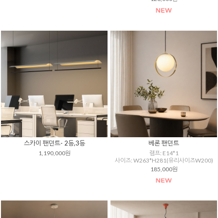
스카이 팬던트- 2등,3등
베론 팬던트
1,190,000원
램프: E14*1
사이즈: W263*H281(유리사이즈W200)
185,000원