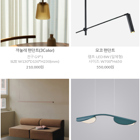
까눌레 팬던트(3Color)
모코 팬던트
전구 G9*1
램프: LED 8W (일체형)
SIZE W130*D130*H230(mm)
사이즈: W700*H650
210,000원
550,000원