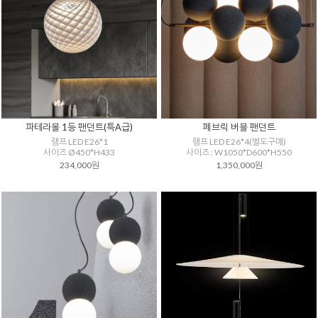
파테라볼 1등 팬던트(특A급)
페브릭 버블 팬던트
램프 LED E26*1
램프 LED E26*4(별도구매)
사이즈 Ø450*H433
사이즈 : W1050*D600*H550
234,000원
1,350,000원