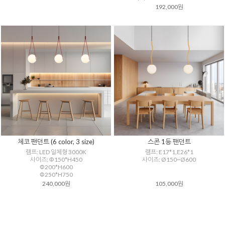
192,000원
체코 팬던트 (6 color, 3 size)
스콘 1등 팬던트
램프: LED 일체형 3000K
램프: E17*1,E26*1
사이즈: Φ150*H450
사이즈: Ø150~Ø600
Φ200*H600
Φ250*H750
240,000원
105,000원