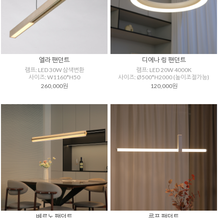
엘라 팬던트
디에나 링 팬던트
램프: LED 30W 삼색변환
램프: LED 20W 4000K
사이즈: W1160*H50
사이즈: Ø500*H2000 (높이조절가능)
260,000원
120,000원
베르노 팬던트
루프 팬던트