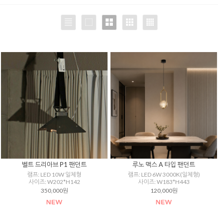
벨트 드리아브 P1 팬던트
루노 맥스 A 타입 팬던트
램프: LED 10W 일체형
램프: LED 6W 3000K(일체형)
사이즈: W202*H142
사이즈: W183*H443
350,000원
120,000원