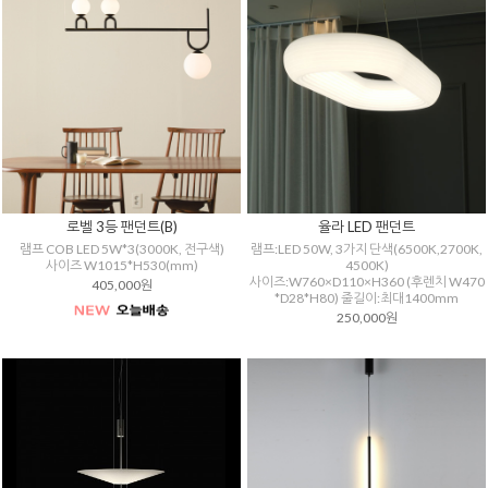
로벨 3등 팬던트(B)
율라 LED 팬던트
램프 COB LED 5W*3(3000K, 전구색)
램프:LED 50W, 3가지 단색(6500K,2700K,
사이즈 W1015*H530(mm)
4500K)
사이즈:W760×D110×H360 (후렌치 W470
405,000원
*D28*H80) 줄길이:최대1400mm
250,000원