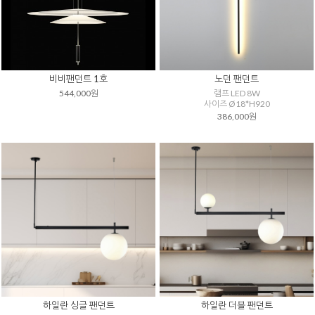
비비팬던트 1호
노던 팬던트
544,000원
램프 LED 8W
사이즈 Ø18*H920
386,000원
하일란 싱글 팬던트
하일란 더블 팬던트