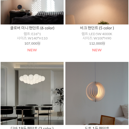
클로버 미니 팬던트 (6 color)
비크 팬던트 (5 color )
램프: E26*1
램프: LED 5W 4000K
사이즈: W140*H110
사이즈: W100*H90
107,000원
112,000원
디바 19등 팬던트 (3 color )
도트 1등 팬던트