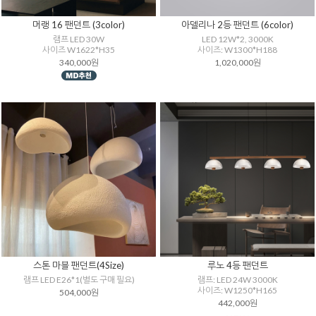
머랭 16 팬던트 (3color)
아델리나 2등 팬던트 (6color)
램프 LED 30W
LED 12W*2, 3000K
사이즈 W1622*H35
사이즈: W1300*H188
340,000원
1,020,000원
스톤 마블 팬던트(4Size)
루노 4등 팬던트
램프 LED E26*1(별도 구매 필요)
램프: LED 24W 3000K
사이즈: W1250*H165
504,000원
442,000원