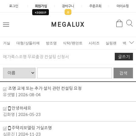
로그인
회원가입
장바구니
주문조회
마이쇼핑
0
+3000 P
검
MEGALUX
검
메
색
색
뉴
거실
대형/샹들리에
방조명
식탁/팬던트
시리즈
실링팬
벽조명
메가룩스조명 무료출장 컨설팅 신청서
글쓰기
검색
조명 교체 또는 추가 설치 관련 컨설팅 요청
유샛별
| 2026-08-04
안녕하세요
김화영
| 2026-05-23
주택리모델링 거실조명
심운진
| 2024-11-23