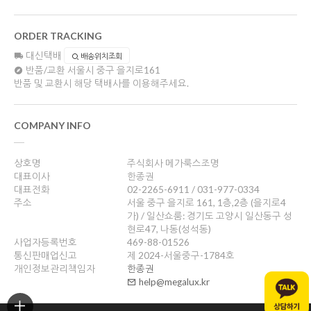
ORDER TRACKING
대신택배
배송위치조회
반품/교환
서울시 중구 을지로161
반품 및 교환시 해당 택배사를 이용해주세요.
COMPANY INFO
상호명
주식회사 메가룩스조명
대표이사
한종권
대표전화
02-2265-6911 / 031-977-0334
주소
서울 중구 을지로 161, 1층,2층 (을지로4
가) / 일산쇼룸: 경기도 고양시 일산동구 성
현로47, 나동(성석동)
사업자등록번호
469-88-01526
통신판매업신고
제 2024-서울중구-1784호
개인정보관리책임자
한종권
help@megalux.kr