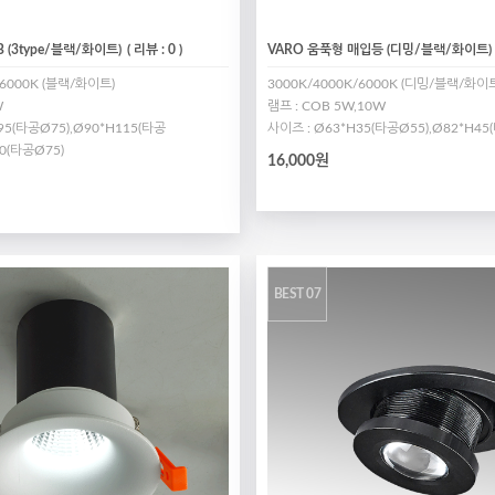
 (3type/블랙/화이트)
( 리뷰 : 0 )
VARO 움푹형 매입등 (디밍/블랙/화이트)
/6000K (블랙/화이트)
3000K/4000K/6000K (디밍/블랙/화이
W
램프 : COB 5W,10W
95(타공Ø75),Ø90*H115(타공
사이즈 : Ø63*H35(타공Ø55),Ø82*H45
30(타공Ø75)
16,000원
BEST 07