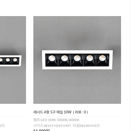
레너드 A형 5구 매입 10W
( 리뷰 : 0 )
램프:LED 10W, 3000K/4000K
7)
사이즈:W147×D45×H47, 타공(W140×H37)