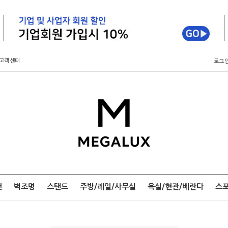
고객센터
로그
팬
벽조명
스탠드
주방/레일/사무실
욕실/현관/베란다
스