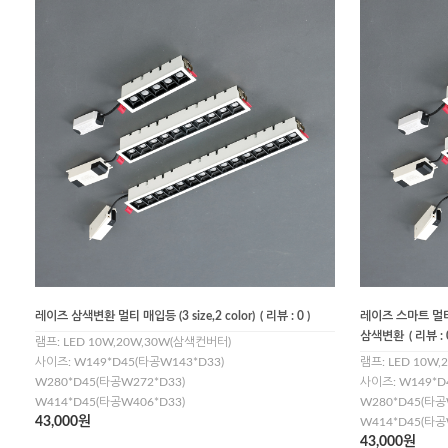
레이즈 삼색변환 멀티 매입등 (3 size,2 color)
( 리뷰 : 0 )
레이즈 스마트 멀티 매
삼색변환
( 리뷰 : 
램프: LED 10W,20W,30W(삼색컨버터)
사이즈: W149*D45(타공W143*D33)
램프: LED 10W
W280*D45(타공W272*D33)
사이즈: W149*D
W414*D45(타공W406*D33)
W280*D45(타공
43,000원
W414*D45(타공
43,000원