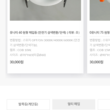
유니티 60 원형 매입등 (안전기 삼색변환/단색)
( 리뷰 : 0 )
0유니티 75 원
변환방법 : 스위치 OFF/ON 3000K/4000K/6000K (안전
변환방법 : 스위치 
기 삼색변환/단색가능),
기 삼색변환/단색
램프 : COB 10W,
램프 : COB 15W
사이즈 : Ø70*H65(타공Ø60)
사이즈 : Ø90*H
30,000원
30,000원
멀티 매입
발목등(계단등)