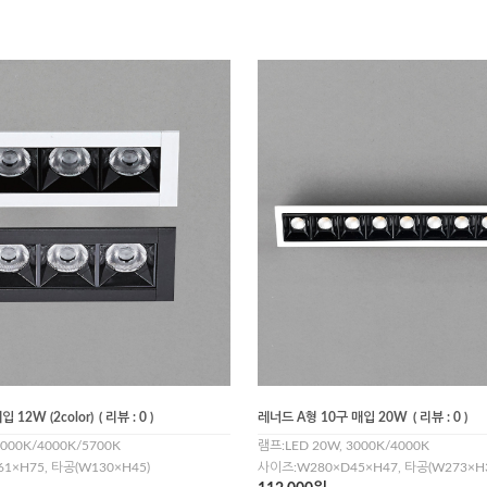
 12W (2color)
( 리뷰 : 0 )
레너드 A형 10구 매입 20W
( 리뷰 : 0 )
3000K/4000K/5700K
램프:LED 20W, 3000K/4000K
1×H75, 타공(W130×H45)
사이즈:W280×D45×H47, 타공(W273×H3