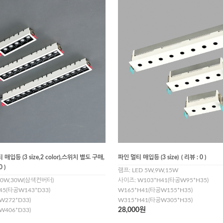
입등 (3 size,2 color),스위치 별도 구매,
파인 멀티 매입등 (3 size)
( 리뷰 : 0 )
0 )
램프: LED 5W,9W,15W
,20W,30W(삼색컨버터)
사이즈: W103*H41(타공W95*H35)
45(타공W143*D33)
W165*H41(타공W155*H35)
W272*D33)
W315*H41(타공W305*H35)
28,000원
W406*D33)