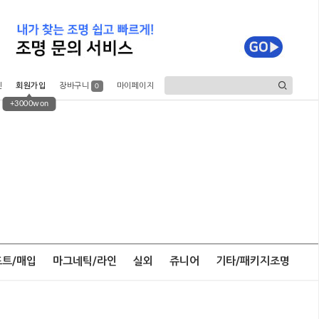
인
회원가입
장바구니
마이페이지
0
+3000won
포트/매입
마그네틱/라인
실외
쥬니어
기타/패키지조명