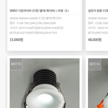
VARO 다운라이트 (디밍/블랙/화이트)
( 리뷰 : 0 )
실린더 원통 COB
3000K/4000K/6000K (디밍/블랙/화이트)
3000K/4000K
램프 : COB 5W,10W,15W,18W,20W
램프 : COB 10
사이즈 :Ø70*H30(타공Ø55),Ø98*H30(타공
사이즈 : Ø90*H
Ø75),Ø110*H30(타공Ø90),Ø145*H3
Ø75),Ø90*H2
15,000원
48,000원
BEST 05
BEST 06