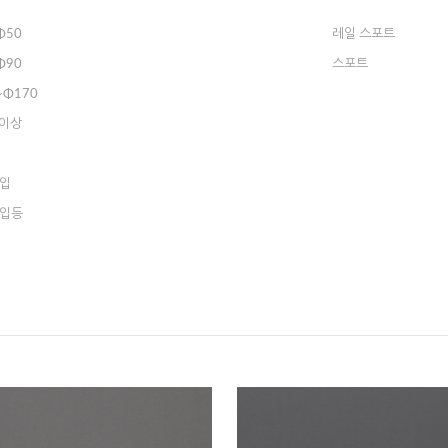
Φ50
레일 스포트
Φ90
스포트
~Φ170
 이상
매입
매입등