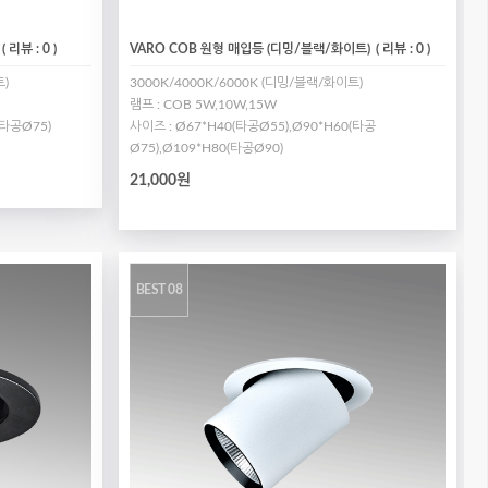
( 리뷰 : 0 )
VARO COB 원형 매입등 (디밍/블랙/화이트)
( 리뷰 : 0 )
트)
3000K/4000K/6000K (디밍/블랙/화이트)
램프 : COB 5W,10W,15W
(타공Ø75)
사이즈 : Ø67*H40(타공Ø55),Ø90*H60(타공
Ø75),Ø109*H80(타공Ø90)
21,000원
BEST 08