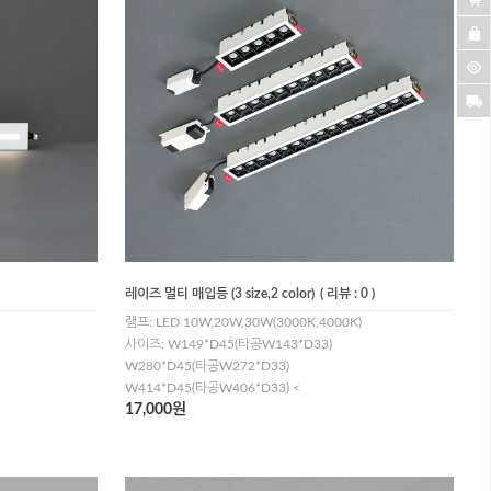
레이즈 멀티 매입등 (3 size,2 color)
( 리뷰 : 0 )
램프: LED 10W,20W,30W(3000K,4000K)
사이즈: W149*D45(타공W143*D33)
W280*D45(타공W272*D33)
W414*D45(타공W406*D33) <
17,000원