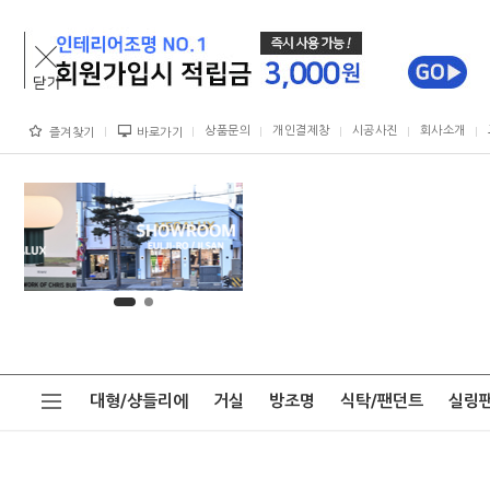
상품문의
개인결제창
시공사진
회사소개
즐겨찾기
바로가기
대형/샹들리에
거실
방조명
식탁/팬던트
실링