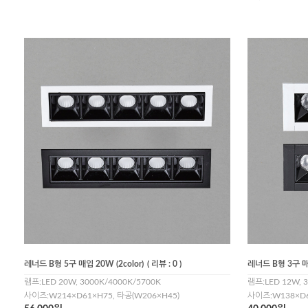
레너드 B형 5구 매입 20W (2color)
( 리뷰 : 0 )
레너드 B형 3구 매입
램프:LED 20W, 3000K/4000K/5700K
램프:LED 12W, 
사이즈:W214×D61×H75, 타공(W206×H45)
사이즈:W138×D6