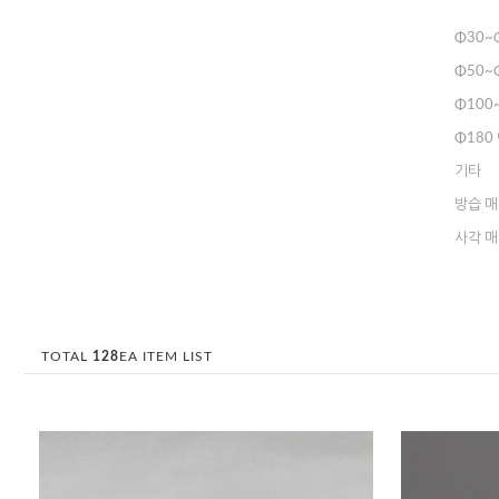
Φ30~
Φ50~
Φ100
Φ180
기타
방습 
사각 
TOTAL
128
EA ITEM LIST