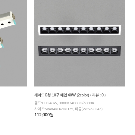
레너드 B형 10구 매입 40W (2color)
( 리뷰 : 0 )
램프:LED 40W, 3000K/4000K/6000K
사이즈:W404×D61×H75, 타공(W396×H45)
112,000원