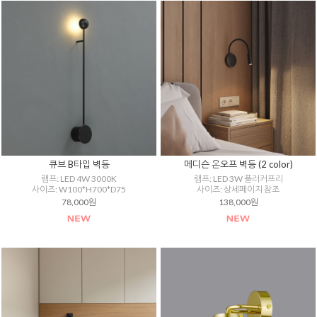
큐브 B타입 벽등
메디슨 온오프 벽등 (2 color)
램프: LED 4W 3000K
램프: LED 3W 플러커프리
사이즈: W100*H700*D75
사이즈: 상세페이지 참조
78,000원
138,000원