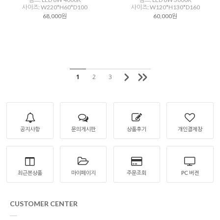
사이즈: W220*H60*D100
사이즈: W120*H130*D160
68,000원
60,000원
1
2
3
공지사항
문의게시판
상품후기
개인결제창
최근본상품
마이페이지
주문조회
PC 버젼
CUSTOMER CENTER