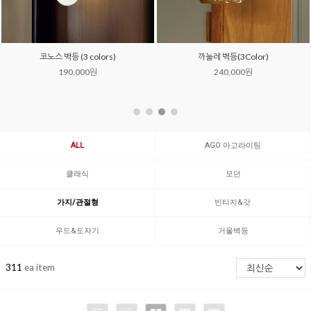
버즈 벽등 (6 color)
비코 벽등 (4 color)
159,000원
220,000원
ALL
AGO 아고라이팅
클래식
모던
가지/관절형
빈티지&갓
우드&도자기
거울벽등
311
ea item