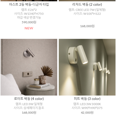
아스트 2등 벽등-디귿자 타입
리차드 벽등 (2 color)
램프: E26*2
램프: CREE LED 7W (일체형)
사이즈: W1340*H750
사이즈: W100*H122
마감 색상 변경가능
590,000원
168,000원
로이트 벽등 (4 color)
피트 벽등 (3 color)
램프: LED 3W 일체형
램프: LED 3W 3000K
사이즈: 상세페이지 참조
사이즈: W90*H90*D75
168,000원
42,000원