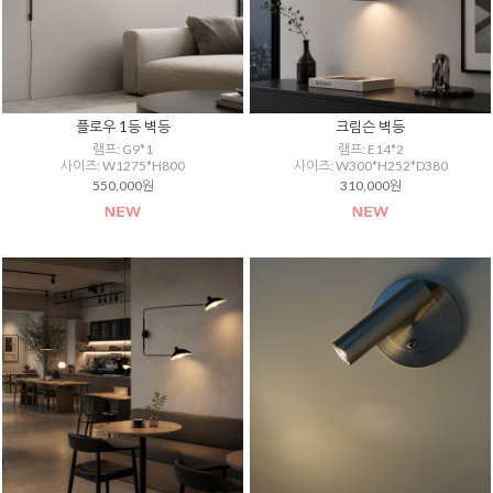
플로우 1등 벽등
크림슨 벽등
램프: G9*1
램프: E14*2
사이즈: W1275*H800
사이즈: W300*H252*D380
550,000원
310,000원