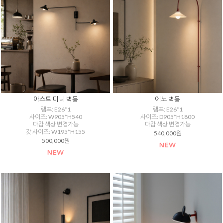
아스트 미니 벽등
에노 벽등
램프: E26*1
램프: E26*1
사이즈: W905*H540
사이즈: D905*H1800
마감 색상 변경가능
마감 색상 변경가능
갓 사이즈: W195*H155
540,000원
500,000원