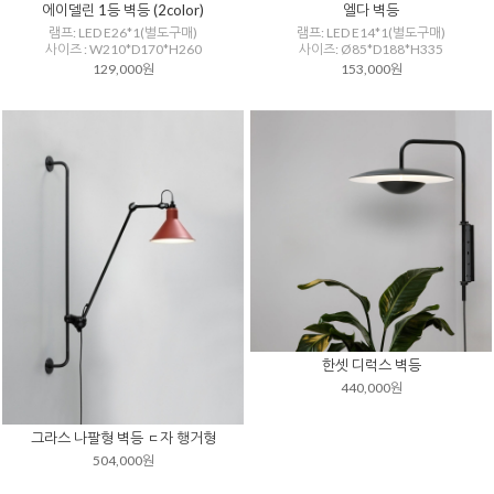
에이델린 1등 벽등 (2color)
엘다 벽등
램프: LED E26*1(별도구매)
램프: LED E14*1(별도구매)
사이즈 : W210*D170*H260
사이즈: Ø85*D188*H335
129,000원
153,000원
한셋 디럭스 벽등
440,000원
그라스 나팔형 벽등 ㄷ자 행거형
504,000원