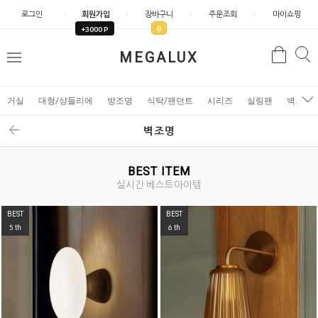
로그인
회원가입
장바구니
주문조회
마이쇼핑
0
+3000 P
검
MEGALUX
검
메
색
색
뉴
거실
대형/샹들리에
방조명
식탁/팬던트
시리즈
실링팬
벽조명
벽조명
BEST ITEM
실시간 베스트아이템
BEST
BEST
7
8
th
th