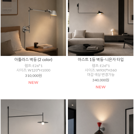
아틀라스 벽등 (2 color)
아스트 1등 벽등-니은자 타입
램프: E26*1
램프: E26*1
사이즈: W120*H1000
사이즈: W930*H360
마감 색상 변경가능
310,000원
340,000원