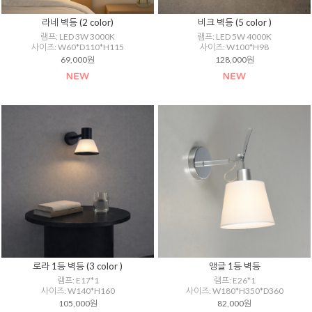
라네 벽등 (2 color)
비크 벽등 (5 color )
램프: LED 3W 3000K
램프: LED 5W 4000K
사이즈: W60*D110*H115
사이즈: W100*H98
69,000원
128,000원
로라 1등 벽등 (3 color )
앵글 1등 벽등
램프: E17*1
램프: E26*1
사이즈: W140*H160
사이즈: W180*H350*D360
105,000원
82,000원