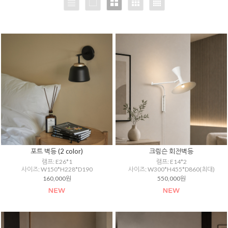
포트 벽등 (2 color)
크림슨 회전벽등
램프: E26*1
램프: E14*2
사이즈: W150*H228*D190
사이즈: W300*H455*D860(최대)
160,000원
550,000원