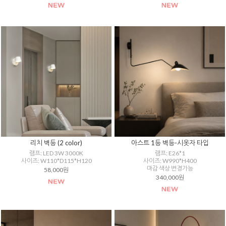
리치 벽등 (2 color)
아스트 1등 벽등-시옷자 타입
램프: LED 3W 3000K
램프: E26*1
사이즈: W110*D115*H120
사이즈: W990*H400
마감 색상 변경가능
58,000원
340,000원