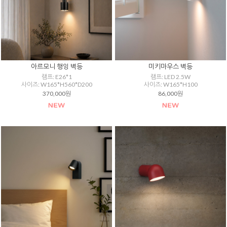
아르모니 행잉 벽등
미키마우스 벽등
램프: E26*1
램프: LED 2.5W
사이즈: W165*H560*D200
사이즈: W165*H100
370,000원
86,000원