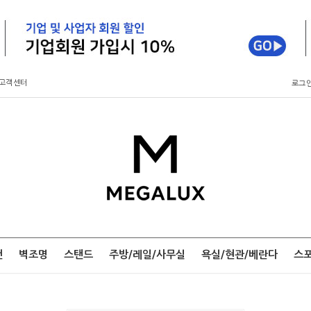
고객센터
로그
팬
벽조명
스탠드
주방/레일/사무실
욕실/현관/베란다
스