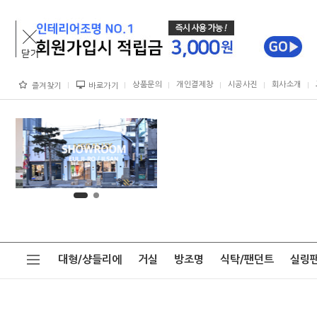
상품문의
개인결제창
시공사진
회사소개
즐겨찾기
바로가기
대형/샹들리에
거실
방조명
식탁/팬던트
실링