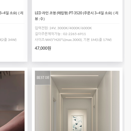
 3~4일 소요)
( 리
LED 라인 조명 (매립형) PT-3520 (주문시 3~4일 소요)
( 리
뷰 : 0 )
입력전원: 24V, 3000K/4000K/6000K
길이주문제작가능 : 02-2265-6911
M(2줄 34W)
사이즈:W45*H20*L(max.3000), 기본 1M(1줄 17W)
47,000원
BEST 08