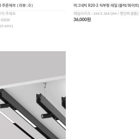
명 주문제작
( 리뷰 : 0 )
마그네틱 R20-2 직부형 레일 (블랙/화이트)
문의 주세요
레일사이즈 : 1M/1.5M/2M / 팬던트겸용
36,000원
-0334
65-6911