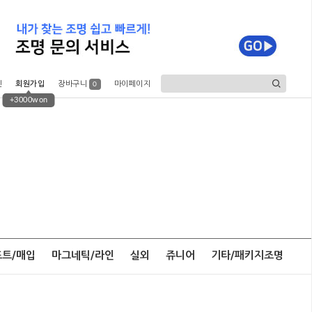
인
회원가입
장바구니
마이페이지
0
+3000won
포트/매입
마그네틱/라인
실외
쥬니어
기타/패키지조명