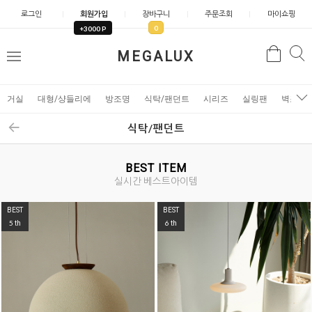
로그인
회원가입
장바구니
주문조회
마이쇼핑
0
+3000 P
검
MEGALUX
검
메
색
색
뉴
거실
대형/샹들리에
방조명
식탁/팬던트
시리즈
실링팬
벽조명
식탁/팬던트
BEST ITEM
실시간 베스트아이템
BEST
BEST
5
6
th
th