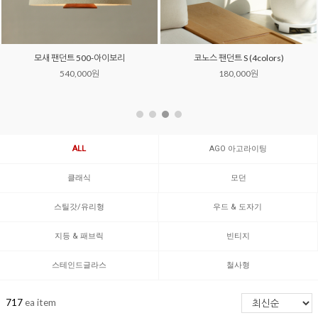
모새 팬던트 500-아이보리
코노스 팬던트 S (4colors)
540,000원
180,000원
ALL
AGO 아고라이팅
클래식
모던
스틸갓/유리형
우드 & 도자기
지등 & 패브릭
빈티지
스테인드글라스
철사형
717
ea item