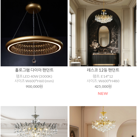
홀로그램 다이아 팬던트
레스코 12등 팬던트
램프 LED 40W (3000K)
램프: E14*12
사이즈 W600*H60 (mm)
사이즈: W600*H480
900,000원
425,000원