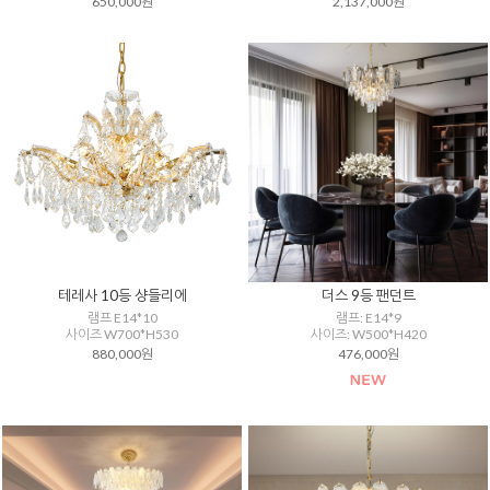
650,000원
2,137,000원
테레사 10등 샹들리에
더스 9등 팬던트
램프 E14*10
램프: E14*9
사이즈 W700*H530
사이즈: W500*H420
880,000원
476,000원