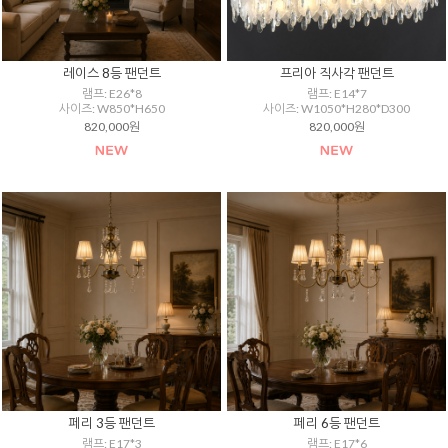
레이스 8등 팬던트
프리아 직사각 팬던트
램프: E26*8
램프: E14*7
사이즈: W850*H650
사이즈: W1050*H280*D300
820,000원
820,000원
페리 3등 팬던트
페리 6등 팬던트
램프: E17*3
램프: E17*6