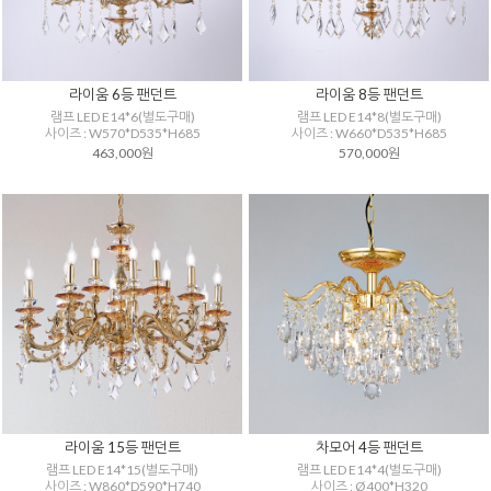
라이움 6등 팬던트
라이움 8등 팬던트
램프 LED E14*6(별도구매)
램프 LED E14*8(별도구매)
사이즈 : W570*D535*H685
사이즈 : W660*D535*H685
463,000원
570,000원
라이움 15등 팬던트
차모어 4등 팬던트
램프 LED E14*15(별도구매)
램프 LED E14*4(별도구매)
사이즈 : W860*D590*H740
사이즈 : Ø400*H320