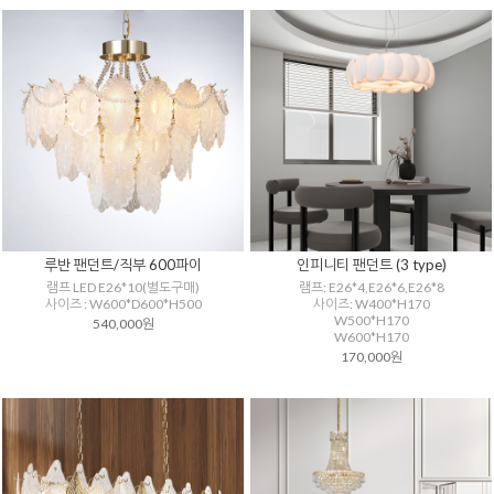
루반 팬던트/직부 600파이
인피니티 팬던트 (3 type)
램프 LED E26*10(별도구매)
램프: E26*4,E26*6,E26*8
사이즈 : W600*D600*H500
사이즈: W400*H170
W500*H170
540,000원
W600*H170
170,000원