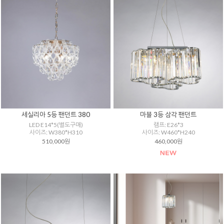
세실리아 5등 팬던트 380
마블 3등 삼각 팬던트
LED E14*5(별도구매)
램프: E26*3
사이즈: W380*H310
사이즈: W460*H240
510,000원
460,000원