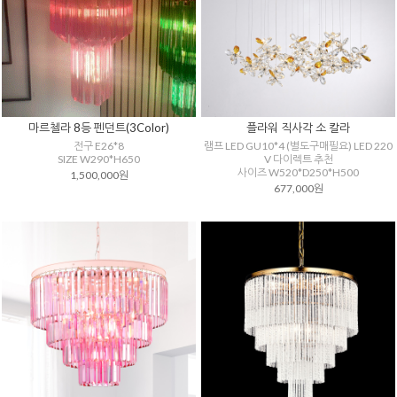
마르첼라 8등 펜던트(3Color)
플라워 직사각 소 칼라
전구 E26*8
램프 LED GU10*4 (별도구매필요) LED 220
SIZE W290*H650
V 다이렉트 추천
사이즈 W520*D250*H500
1,500,000원
677,000원