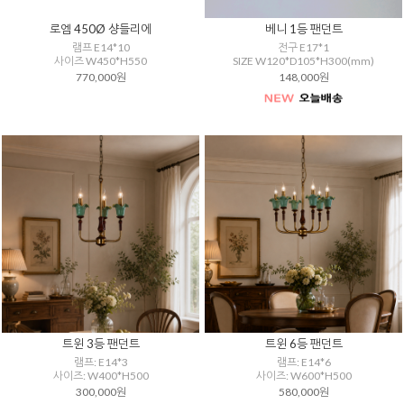
로엠 450Ø 샹들리에
베니 1등 팬던트
램프 E14*10
전구 E17*1
사이즈 W450*H550
SIZE W120*D105*H300(mm)
770,000원
148,000원
트윈 3등 팬던트
트윈 6등 팬던트
램프: E14*3
램프: E14*6
사이즈: W400*H500
사이즈: W600*H500
300,000원
580,000원