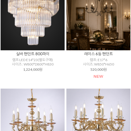
실바 팬던트 800파이
레이스 6등 팬던트
램프 LED E14*23(별도구매)
램프: E17*6
사이즈 : W800*D800*H830
사이즈: W850*H650
1,224,000원
520,000원