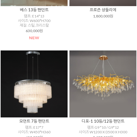
베스 13등 팬던트
프로즌 샹들리에
램프: E14*13
1,800,000원
사이즈: W600*H700
재질: 스틸,크리스탈
630,000원
모먼트 7등 팬던트
디포-1 10등/12등 팬던트
램프: E17*7
램프 G9 *10 / G9*12
사이즈: W450*H360
사이즈 W1200 X D500 X H300