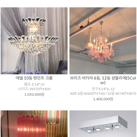
에델 10등 팬던트 크롬
브리즈 바카라 6등, 12등 샹들리에(5Col
or)
램프: E14*10
사이즈: W550*H400
전구 E14*6, 12
SIZE 6등 W600*H760 / 12등 W740*H870
1,050,000원
1,400,000원