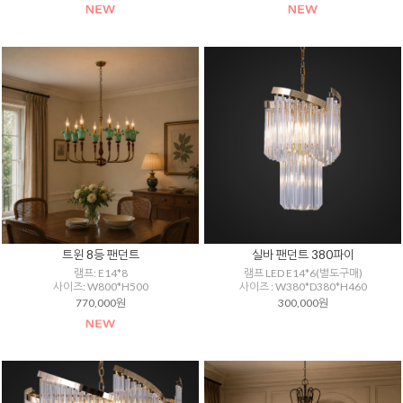
트윈 8등 팬던트
실바 팬던트 380파이
램프: E14*8
램프 LED E14*6(별도구매)
사이즈: W800*H500
사이즈 : W380*D380*H460
770,000원
300,000원