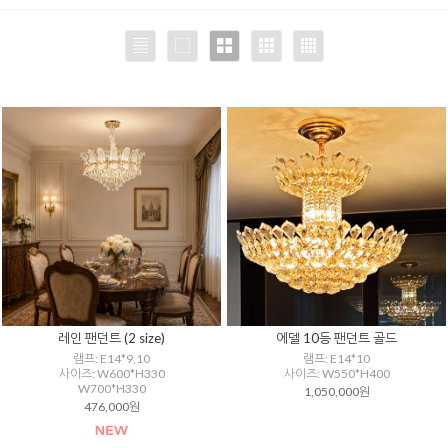
레인 팬던트 (2 size)
에델 10등 팬던트 골드
램프: E14*9,10
램프: E14*10
사이즈: W600*H330
사이즈: W550*H400
W700*H330
1,050,000원
476,000원