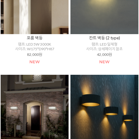
포룸 벽등
칸트 벽등 (2 type)
램프: LED 5W 3000K
램프: LED 일체형
사이즈: W175*D90*H87
사이즈: 상세페이지 참조
82,000원
42,000원