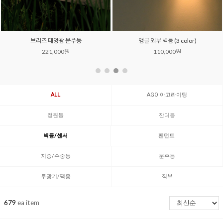
모스 외부 벽등 (그린유리)
프레토리 벽등 (2color)
350,000원
120,000원
ALL
AGO 아고라이팅
정원등
잔디등
벽등/센서
펜던트
지중/수중등
문주등
투광기/팩용
직부
679
ea item