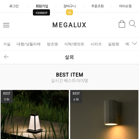
로그인
회원가입
장바구니
주문조회
마이쇼핑
0
+3000 P
검
MEGALUX
검
메
색
색
뉴
거실
대형/샹들리에
방조명
식탁/팬던트
시리즈
실링팬
벽조명
실외
BEST ITEM
실시간 베스트아이템
BEST
BEST
7
8
th
th