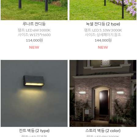
루나르 잔디등
녹셀 잔디등 (2 type)
램프: LED 6W 3000K
램프: LED 5,10W 3000K
사이즈: W175*H600
사이즈: 상세페이지 참조
114,000원
144,000원
칸트 벽등 (2 type)
스토리 벽등 (2 color)
램프: LED 일체형
램프: LED 9W 3000K