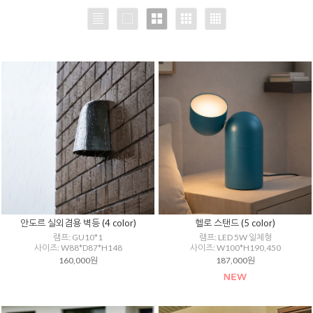
안도르 실외겸용 벽등 (4 color)
헬로 스탠드 (5 color)
램프: GU10*1
램프: LED 5W 일체형
사이즈: W88*D87*H148
사이즈: W100*H190,450
160,000원
187,000원