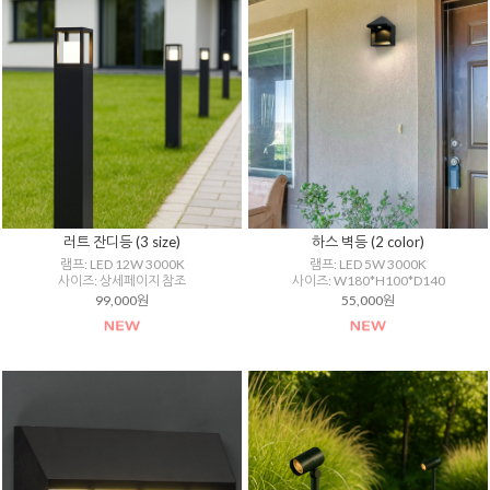
러트 잔디등 (3 size)
하스 벽등 (2 color)
램프: LED 12W 3000K
램프: LED 5W 3000K
사이즈: 상세페이지 참조
사이즈: W180*H100*D140
99,000원
55,000원