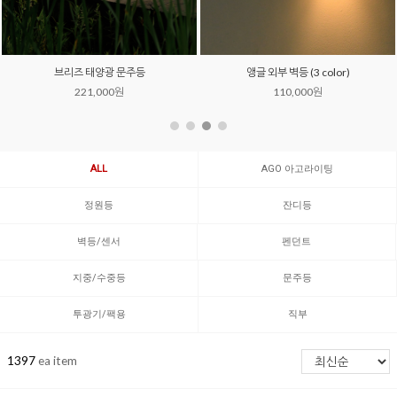
브리즈 태양광 문주등
앵글 외부 벽등 (3 color)
221,000원
110,000원
ALL
AGO 아고라이팅
정원등
잔디등
벽등/센서
펜던트
지중/수중등
문주등
투광기/팩용
직부
1397
ea item