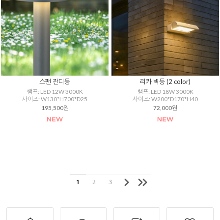
스팬 잔디등
리카 벽등 (2 color)
램프: LED 12W 3000K
램프: LED 18W 3000K
사이즈: W130*H700*D25
사이즈: W200*D170*H40
195,500원
72,000원
1
2
3