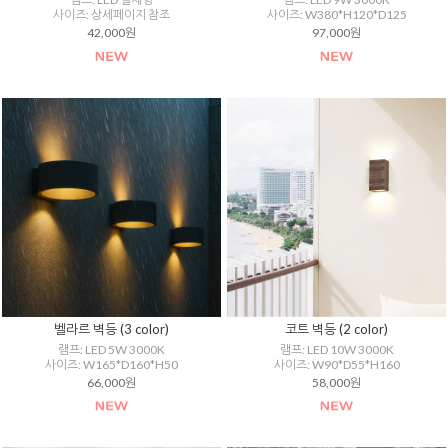
사이즈: 상세페이지 참조
사이즈: W380*H120*D125
42,000원
97,000원
벨라르 벽등 (3 color)
코트 벽등 (2 color)
램프: LED 5W 3000K
램프: LED 10W 3000K
사이즈: W165*D160*H50
사이즈: W90*D55*H160
66,000원
58,000원