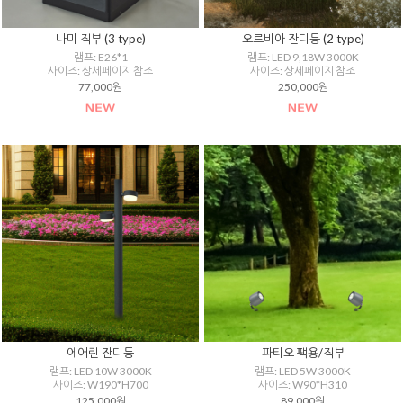
나미 직부 (3 type)
오르비아 잔디등 (2 type)
램프: E26*1
램프: LED 9,18W 3000K
사이즈: 상세페이지 참조
사이즈: 상세페이지 참조
77,000원
250,000원
에어린 잔디등
파티오 팩용/직부
램프: LED 10W 3000K
램프: LED 5W 3000K
사이즈: W190*H700
사이즈: W90*H310
125,000원
89,000원