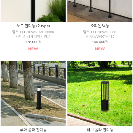
노르 잔디등 (2 type)
오리엔 벽등
램프: LED 10W,20W 3000K
램프: LED 10W 3000K
사이즈: 상세페이지 참조
사이즈: W40*H435
178,000원
100,000원
루아 쏠라 잔디등
허브 쏠라 잔디등