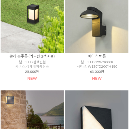
쏠라 문주등 (리모컨 3색조절)
베이스 벽등
램프: LED 삼색변환
램프: LED 12W 3000K
사이즈: 상세페이지 참조
사이즈: W130*D200*H180
25,000원
63,000원