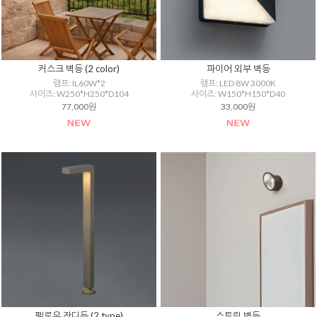
커스크 벽등 (2 color)
파이어 외부 벽등
램프: IL60W*2
램프: LED 8W 3000K
사이즈: W250*H250*D104
사이즈: W150*H150*D40
77,000원
33,000원
펠로우 잔디등 (2 type)
스트림 벽등