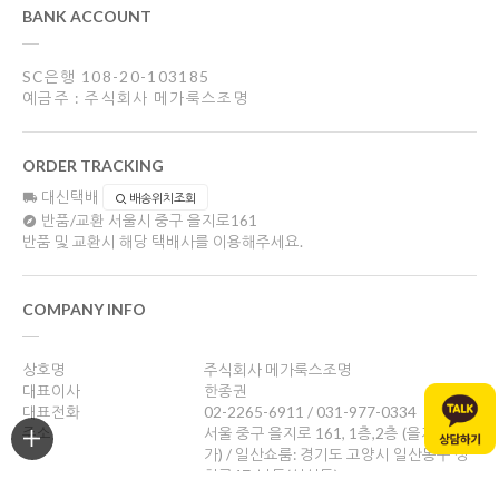
BANK ACCOUNT
SC은행 108-20-103185
예금주 : 주식회사 메가룩스조명
ORDER TRACKING
대신택배
배송위치조회
반품/교환
서울시 중구 을지로161
반품 및 교환시 해당 택배사를 이용해주세요.
COMPANY INFO
상호명
주식회사 메가룩스조명
대표이사
한종권
대표전화
02-2265-6911 / 031-977-0334
주소
서울 중구 을지로 161, 1층,2층 (을지로4
가) / 일산쇼룸: 경기도 고양시 일산동구 성
현로47, 나동(성석동)
사업자등록번호
469-88-01526