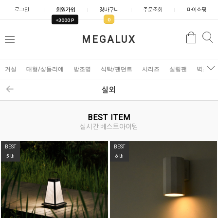
로그인
회원가입
장바구니
주문조회
마이쇼핑
0
+3000 P
검
MEGALUX
검
메
색
색
뉴
거실
대형/샹들리에
방조명
식탁/팬던트
시리즈
실링팬
벽조명
실외
BEST ITEM
실시간 베스트아이템
BEST
BEST
5
6
th
th