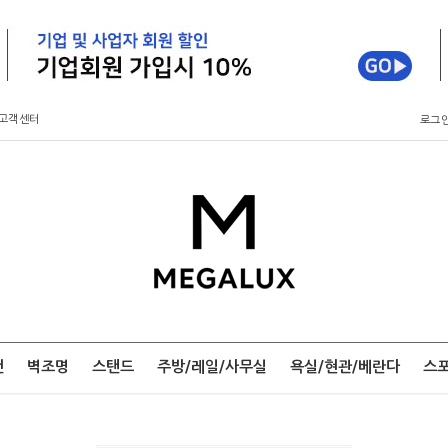
고객센터
로그
팬
벽조명
스탠드
주방/레일/사무실
욕실/현관/베란다
스