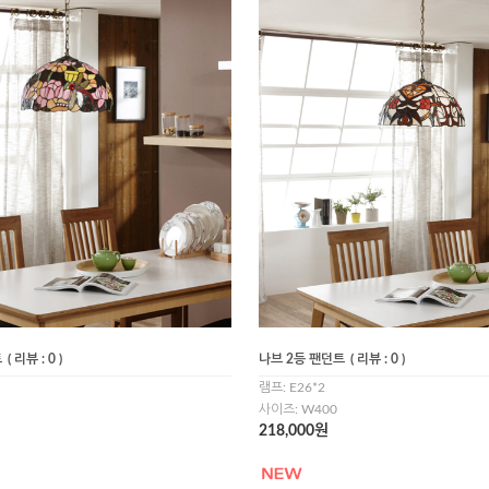
트
( 리뷰 : 0 )
나브 2등 팬던트
( 리뷰 : 0 )
램프: E26*2
사이즈: W400
218,000원