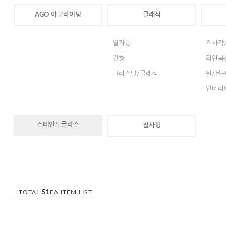
AGO 아고라이팅
클래식
일자형
직사각
갓형
라인곡
크리스탈/클래식
원/볼
인테리
스테인드글라스
철사형
TOTAL
51
EA ITEM LIST