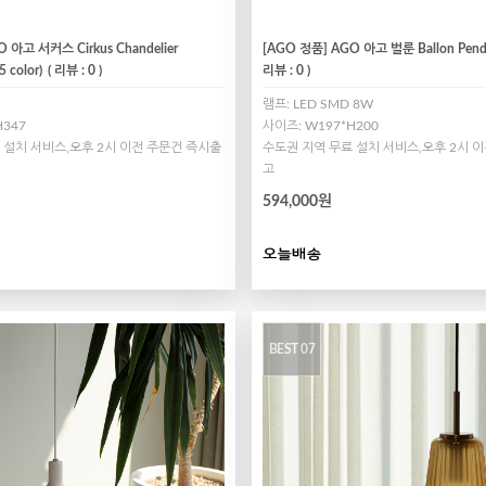
 아고 서커스 Cirkus Chandelier
[AGO 정품] AGO 아고 벌룬 Ballon Pendan
5 color)
( 리뷰 : 0 )
리뷰 : 0 )
램프: LED SMD 8W
H347
사이즈: W197*H200
 설치 서비스,오후 2시 이전 주문건 즉시출
수도권 지역 무료 설치 서비스,오후 2시 
고
594,000원
BEST 07