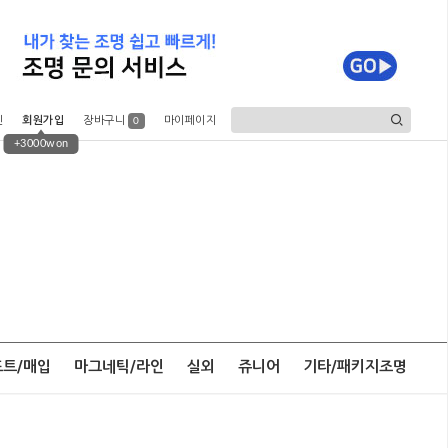
인
회원가입
장바구니
마이페이지
0
+3000won
포트/매입
마그네틱/라인
실외
쥬니어
기타/패키지조명