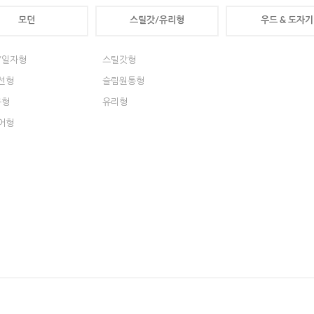
모던
스틸갓/유리형
우드 & 도자기
/일자형
스틸갓형
선형
슬림원통형
구형
유리형
어형