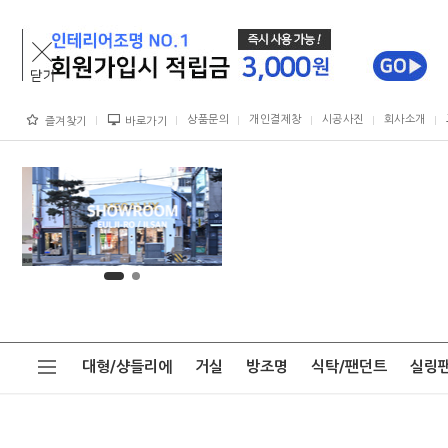
상품문의
개인결제창
시공사진
회사소개
즐겨찾기
바로가기
대형/샹들리에
거실
방조명
식탁/팬던트
실링