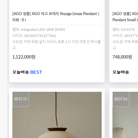
[AGO 정품] AGO 아고 보야지 Voyage Linear Pendant
(
[AGO 정품] AGO
리뷰 : 0 )
Pendant Small (
램프: Integrated LED 18W (SMD)
램프: GU10*8
사이즈: W1302*H122*D62
사이즈: W357*
수도권 지역 무료 설치 서비스,오후 2시 이전 주문건 즉시출
수도권 지역 무료
고
고
1,122,000원
748,000원
BEST 05
BEST 06