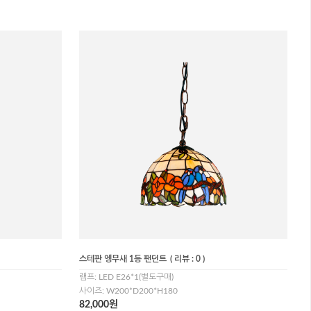
스테판 엥무새 1등 팬던트
( 리뷰 : 0 )
램프: LED E26*1(별도구매)
사이즈: W200*D200*H180
82,000원