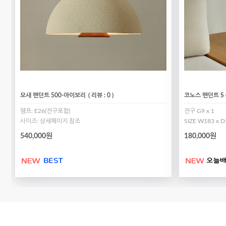
모새 팬던트 500-아이보리
( 리뷰 : 0 )
코노스 팬던트 S (4
램프: E26(전구포함)
전구 G9 x 1
사이즈: 상세페이지 참조
SIZE W183 x D
540,000원
180,000원