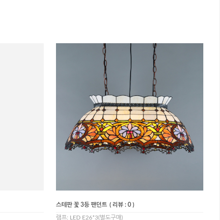
스테판 꽃 3등 팬던트
( 리뷰 : 0 )
램프: LED E26*3(별도구매)