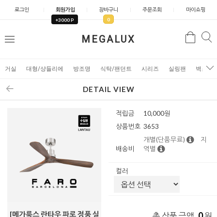
로그인
회원가입
장바구니
주문조회
마이쇼핑
0
+3000 P
검
MEGALUX
검
메
색
색
뉴
거실
대형/샹들리에
방조명
식탁/팬던트
시리즈
실링팬
벽조명
DETAIL VIEW
적립금
10,000원
상품번호
3653
개별(단품무료)
지
배송비
역별
컬러
[메가룩스 란타우 파로 정품 실
0
총 상품 금액
원