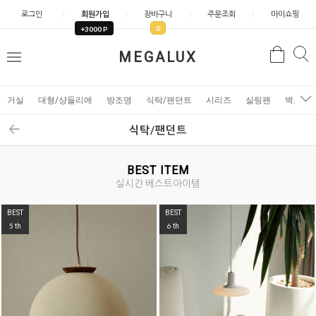
로그인
회원가입
장바구니
주문조회
마이쇼핑
0
+3000 P
검
MEGALUX
검
메
색
색
뉴
거실
대형/샹들리에
방조명
식탁/팬던트
시리즈
실링팬
벽조명
식탁/팬던트
BEST ITEM
실시간 베스트아이템
BEST
BEST
5
6
th
th