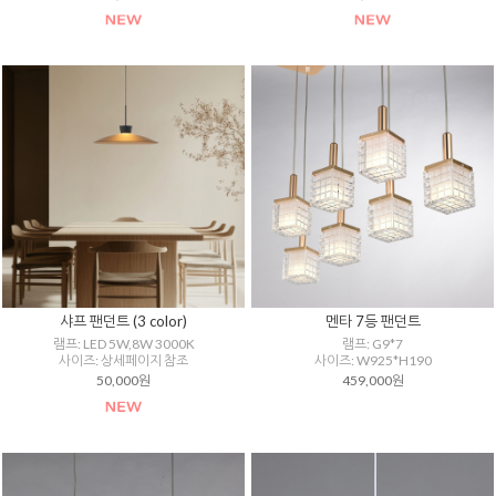
샤프 팬던트 (3 color)
멘타 7등 팬던트
램프: LED 5W,8W 3000K
램프: G9*7
사이즈: 상세페이지 참조
사이즈: W925*H190
50,000원
459,000원