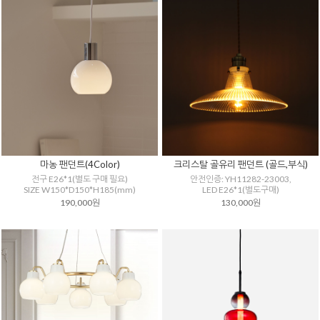
마농 팬던트(4Color)
크리스탈 골유리 팬던트 (골드,부식)
전구 E26*1(별도 구매 필요)
안전인증: YH11282-23003,
SIZE W150*D150*H185(mm)
LED E26*1(별도구매)
190,000원
130,000원