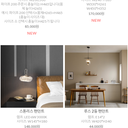
파이프 200 주문시 총높이는 H465입니다(몸
W330*H261
체 높이 H265)
W450*H352
예시: 파이프 200 선택시+몸체H265=H465
170,000원
(총높이 사이즈 대)
사이즈 소 선택시 총높이 H425가 됩니다
85,000원
스톤리스 팬던트
루스 2등 팬던트
램프: LED 6W 3000K
램프: E14*2
사이즈: W145*H180
사이즈: W420*H340
148,000원
44,000원