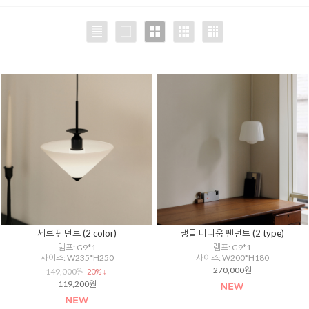
세르 팬던트 (2 color)
댕글 미디움 팬던트 (2 type)
램프: G9*1
램프: G9*1
사이즈: W235*H250
사이즈: W200*H180
270,000원
149,000원
20% ↓
119,200원