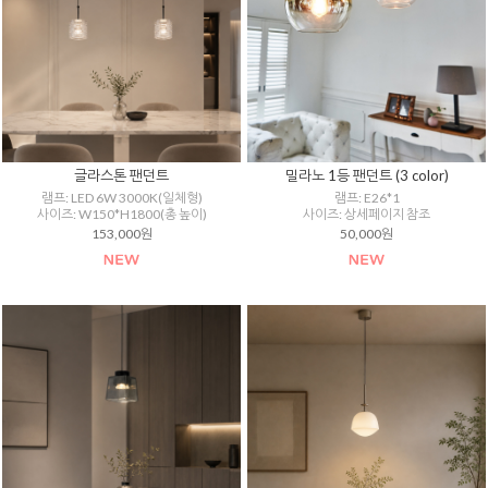
글라스톤 팬던트
밀라노 1등 팬던트 (3 color)
램프: LED 6W 3000K(일체형)
램프: E26*1
사이즈: W150*H1800(총 높이)
사이즈: 상세페이지 참조
153,000원
50,000원