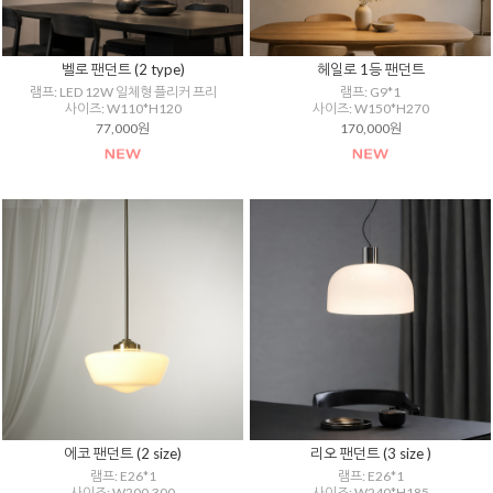
벨로 팬던트 (2 type)
헤일로 1등 팬던트
램프: LED 12W 일체형 플리커 프리
램프: G9*1
사이즈: W110*H120
사이즈: W150*H270
77,000원
170,000원
에코 팬던트 (2 size)
리오 팬던트 (3 size )
램프: E26*1
램프: E26*1
사이즈: W200,300
사이즈: W240*H185