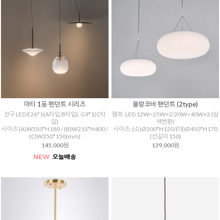
마티 1등 펜던트 시리즈
블랑코바 팬던트 (2type)
전구 LED E26*1(A타입,B타입), G9*1(C타
램프: LED 12W~25W×2/20W~40W×2 (삼
입)
색변환)
사이즈 (A)W350*H180 / (B)W215*H400 /
사이즈: (소)Ø300*H120/(대)Ø450*H170
(C)W350*150(mm)
(선길이 150)
145,000원
139,000원