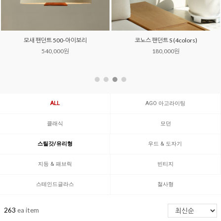
모새 팬던트 500-아이보리
코노스 팬던트 S (4colors)
540,000원
180,000원
ALL
AGO 아고라이팅
클래식
모던
스틸갓/유리형
우드 & 도자기
지등 & 패브릭
빈티지
스테인드글라스
철사형
263
ea item