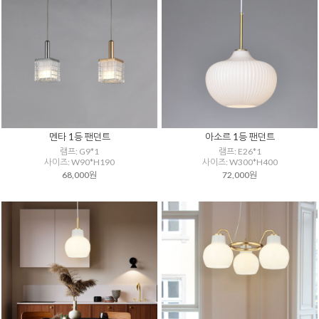
멘타 1등 팬던트
아소르 1등 팬던트
램프: G9*1
램프: E26*1
사이즈: W90*H190
사이즈: W300*H400
68,000원
72,000원