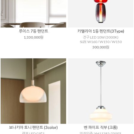
루이스 7등 팬던트
카멜리아 1등 펜던트(3Type)
1,330,000원
전구 LED 10W (3000K)
SIZE W160 / W150 / W150
300,000원
보나키아 토니 팬던트 (3color)
벤 파이프 직부 (크롬)
램프 LED G9*1
안전인증: YH11282-23003,