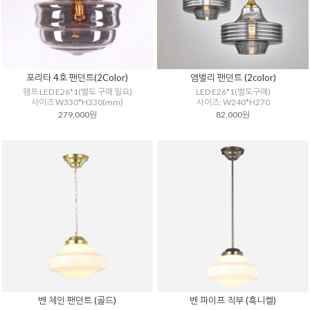
포리타 4호 팬던트(2Color)
엠벌리 팬던트 (2color)
램프 LED E26*1(별도 구매 필요)
LED E26*1(별도구매)
사이즈 W330*H330(mm)
사이즈: W240*H270
279,000원
82,000원
벤 체인 팬던트 (골드)
벤 파이프 직부 (흑니켈)