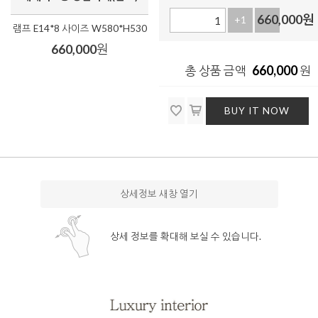
660,000
원
+1
-1
램프 E14*8 사이즈 W580*H530
660,000
원
660,000
총 상품 금액
원
BUY IT NOW
상세정보 새창 열기
상세 정보를 확대해 보실 수 있습니다.