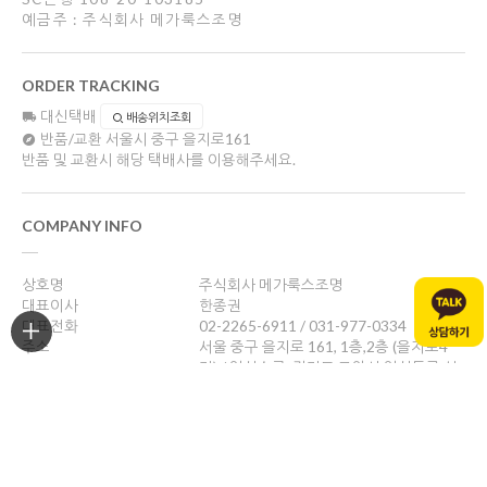
예금주 : 주식회사 메가룩스조명
ORDER TRACKING
대신택배
배송위치조회
반품/교환
서울시 중구 을지로161
반품 및 교환시 해당 택배사를 이용해주세요.
COMPANY INFO
상호명
주식회사 메가룩스조명
대표이사
한종권
대표전화
02-2265-6911 / 031-977-0334
주소
서울 중구 을지로 161, 1층,2층 (을지로4
가) / 일산쇼룸: 경기도 고양시 일산동구 성
현로47, 나동(성석동)
사업자등록번호
469-88-01526
통신판매업신고
제 2024-서울중구-1784호
개인정보관리책임자
한종권
help@megalux.kr