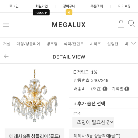
로그인
회원가입
장바구니
주문조회
마이쇼핑
0
+3000 P
검
MEGALUX
검
메
색
색
뉴
거실
대형/샹들리에
방조명
식탁/팬던트
시리즈
실링팬
벽조명
DETAIL VIEW
적립금
1%
상품번호
3407248
배송비
(조건)
지역별
+ 추가 옵션 선택
E14
테레사 8등 샹들리에(골드)
테레사 8등 샹들리에(골드)