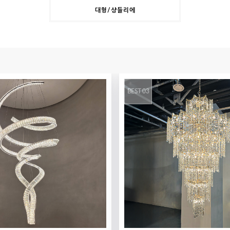
대형/샹들리에
BEST 03