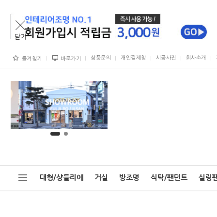
상품문의
개인결제창
시공사진
회사소개
즐겨찾기
바로가기
대형/샹들리에
거실
방조명
식탁/팬던트
실링