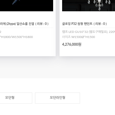
에 (2type) 일산쇼룸 진열
( 리뷰 : 0 )
글로잉 P32 원형 팬던트
( 리뷰 : 0 )
2
램프 LED GU10*32 (별도구매필요), 2
*H1800/W1500*H1800
사이즈 W1500Ø*H1500
4,276,000원
모던형
모던라인형