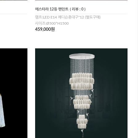
에스타라 12등 팬던트
( 리뷰 : 0 )
램프:LED E14 에디슨촛대구*12 (별도구매)
사이즈:Ø500*H1500
459,000원