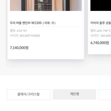
두라 버블 팬던트-W1200
( 리뷰 : 0 )
카비어 블루 샹들리
램프: E26*45
램프 LED 7W*1
사이즈: W1200*H3000
사이즈 : W1200
6,740,000원
7,140,000원
계단형
클래식/크리스탈