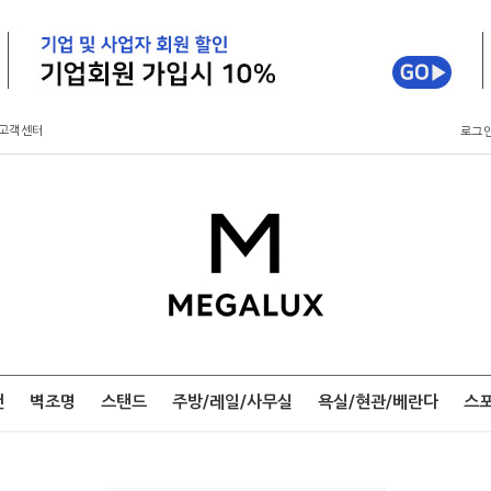
고객센터
로그
팬
벽조명
스탠드
주방/레일/사무실
욕실/현관/베란다
스