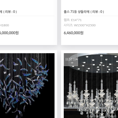
에
( 리뷰 : 0 )
폴스 71등 샹들리에
( 리뷰 : 0 )
램프: E14*71
H1800
사이즈: W1500*H2500
6,000,000원
6,460,000원
BEST 07