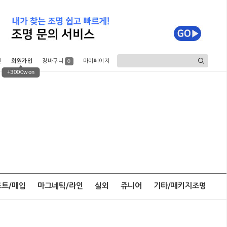
인
회원가입
장바구니
마이페이지
0
+3000won
포트/매입
마그네틱/라인
실외
쥬니어
기타/패키지조명