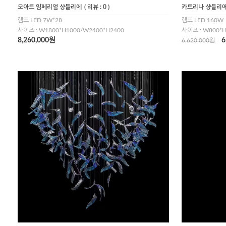
모아트 임페리얼 샹들리에
( 리뷰 : 0 )
카트리나 샹들리
램프 LED 7W*28
램프 LED 160W
사이즈 : W1800*H1000/W2400*H2400
사이즈 : W800*H
8,260,000원
6
6,620,000원