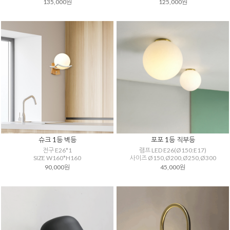
135,000원
125,000원
슈크 1등 벽등
포포 1등 직부등
전구 E26*1
램프 LED E26(Ø150:E17)
SIZE W160*H160
사이즈 Ø150,Ø200,Ø250,Ø300
90,000원
45,000원