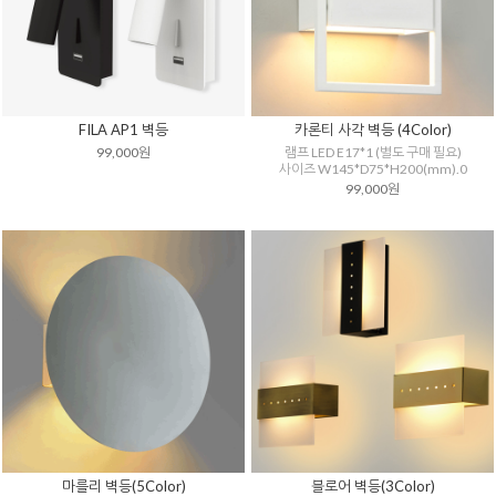
FILA AP1 벽등
카론티 사각 벽등 (4Color)
99,000원
램프 LED E17*1 (별도 구매 필요)
사이즈 W145*D75*H200(mm).0
99,000원
마를리 벽등(5Color)
블로어 벽등(3Color)