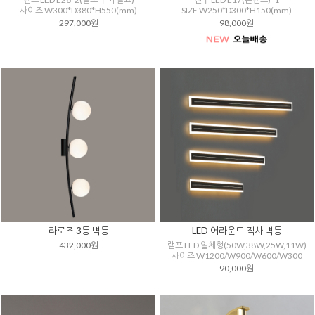
사이즈 W300*D380*H550(mm)
SIZE W250*D300*H150(mm)
297,000원
98,000원
라로즈 3등 벽등
LED 어라운드 직사 벽등
432,000원
램프 LED 일체형(50W,38W,25W,11W)
사이즈 W1200/W900/W600/W300
90,000원