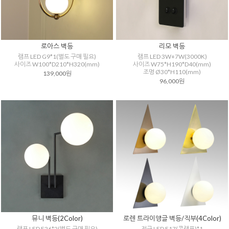
로아스 벽등
리모 벽등
램프 LED G9*1(별도 구매 필요)
램프 LED 3W+7W(3000K)
사이즈 W100*D210*H320(mm)
사이즈 W75*H190*D40(mm)
조명 Ø30*H110(mm)
139,000원
96,000원
뮤니 벽등(2Color)
로렌 트라이앵글 벽등/직부(4Color)
램프 LED E26*2(별도 구매 필요)
전구 LED E17(콘램프)*1