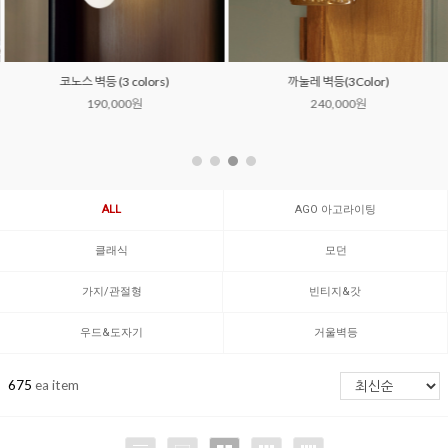
코노스 벽등 (3 colors)
까눌레 벽등(3Color)
190,000원
240,000원
ALL
AGO 아고라이팅
클래식
모던
가지/관절형
빈티지&갓
우드&도자기
거울벽등
675
ea item