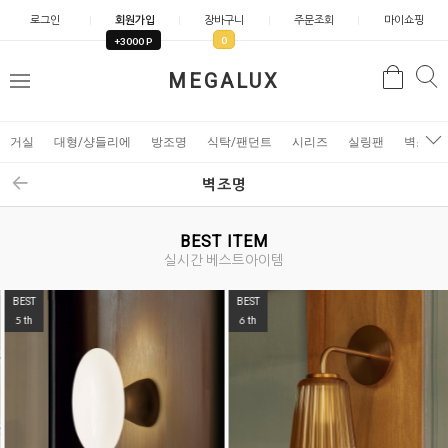
로그인
회원가입
장바구니
주문조회
마이쇼핑
0
+3000 P
검
MEGALUX
검
메
색
색
뉴
거실
대형/샹들리에
방조명
식탁/팬던트
시리즈
실링팬
벽조명
벽조명
BEST ITEM
실시간 베스트아이템
BEST
BEST
5
6
th
th