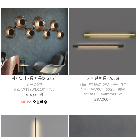
까사밀러 7등 벽등(2Color)
카이틴 벽등 (2size)
전구 G9*7
램프 LED 8W/12W 전구색 기본
SIZE W1390*D110*H435
사이즈 W700*H60(mm)8W,
W1000*H60(mm)12W
810,000원
297,000원