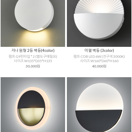
지나 원형 2등 벽등(4color)
미첼 벽등 (3color)
램프 G9핀타입 * 2 (별도구매필요)
램프 COB LED 6W (전구색 3000K)
사이즈 W135*D35*H135
사이즈 W160*D60*H160
30,000원
40,000원