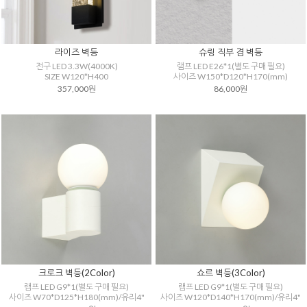
라이즈 벽등
슈링 직부 겸 벽등
전구 LED 3.3W(4000K)
램프 LED E26*1(별도 구매 필요)
SIZE W120*H400
사이즈 W150*D120*H170(mm)
357,000원
86,000원
크로크 벽등(2Color)
쇼르 벽등(3Color)
램프 LED G9*1(별도 구매 필요)
램프 LED G9*1(별도 구매 필요)
사이즈 W70*D125*H180(mm)/유리4"
사이즈 W120*D140*H170(mm)/유리4"