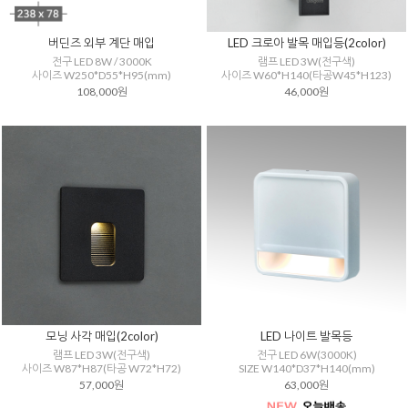
버딘즈 외부 계단 매입
LED 크로아 발목 매입등(2color)
전구 LED 8W / 3000K
램프 LED 3W(전구색)
사이즈 W250*D55*H95(mm)
사이즈 W60*H140(타공W45*H123)
108,000원
46,000원
모닝 사각 매입(2color)
LED 나이트 발목등
램프 LED 3W(전구색)
전구 LED 6W(3000K)
사이즈 W87*H87(타공 W72*H72)
SIZE W140*D37*H140(mm)
57,000원
63,000원