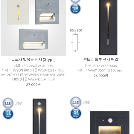
글로사 발목등 센서 (3type)
젠트리 외부 센서 매입
램프: LED 2W/3W, 3000K
전구 LED 5W / 3000K
사이즈: W90*H90 (타공 W80×D21×H80),
사이즈 W60*D55*H210(mm)
W120*H75 (타공 W95×D35×H65), W85*
96,000원
H85 (타공 W65×D50×H50)
27,000원