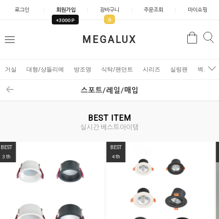
로그인
회원가입
장바구니
주문조회
마이쇼핑
0
+3000 P
검
MEGALUX
검
메
색
색
뉴
거실
대형/샹들리에
방조명
식탁/팬던트
시리즈
실링팬
벽조명
스포트/레일/매입
BEST ITEM
실시간 베스트아이템
BEST
BEST
5
6
th
th