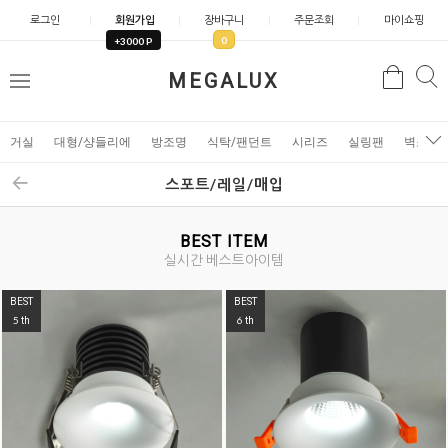
로그인
회원가입
장바구니
주문조회
마이쇼핑
0
+3000 P
검
MEGALUX
검
메
색
색
뉴
거실
대형/샹들리에
방조명
식탁/팬던트
시리즈
실링팬
벽조명
스포트/레일/매입
BEST ITEM
실시간 베스트아이템
BEST
BEST
5
6
th
th