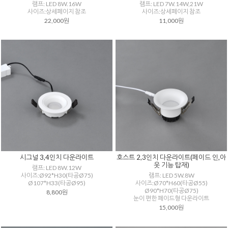
램프: LED 8W.16W
램프: LED 7W.14W,21W
사이즈:상세페이지 참조
사이즈:상세페이지 참조
22,000원
11,000원
시그널 3,4인치 다운라이트
호스트 2,3인치 다운라이트(페이드 인,아
웃 기능 탑재)
램프: LED 8W.12W
사이즈:Ø92*H30(타공Ø75)
램프: LED 5W.8W
Ø107*H33(타공Ø95)
사이즈:Ø70*H60(타공Ø55)
Ø90*H70(타공Ø75)
8,800원
눈이 편한 페이드형 다운라이트
15,000원