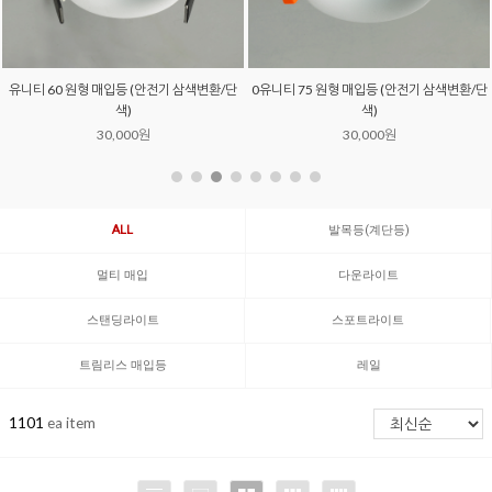
유니티 60 원형 매입등 (안전기 삼색변환/단
0유니티 75 원형 매입등 (안전기 삼색변환/단
색)
색)
30,000원
30,000원
ALL
발목등(계단등)
멀티 매입
다운라이트
스탠딩라이트
스포트라이트
트림리스 매입등
레일
1101
ea item