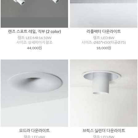
렌즈 스포트 레일, 직부 (2 color)
리플렉터 다운라이트
램프: LED MR16 50W
램프: LED 8W
사이즈: 상세피이지 참조
사이즈: Ø85*H50(타공Ø75)
44,000원
18,000원
모드라 다운라이트
브릭스 실린더 다운라이트
램프: LED 6W
램프: LED 8W