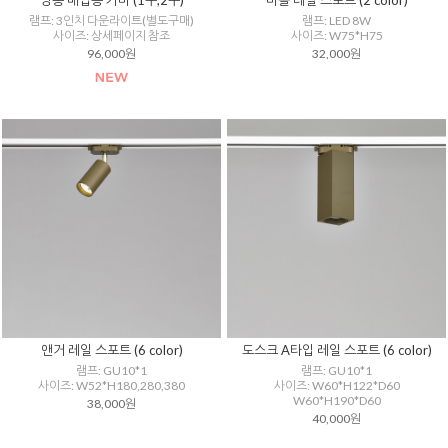
땅콩 매입등 커버 (1구,2구)
마블 레일 스포트 (2 color)
램프: 3인치 다운라이트(별도구매)
램프: LED 8W
사이즈: 상세페이지 참조
사이즈: W75*H75
96,000원
32,000원
앤거 레일 스포트 (6 color)
도스크 A타입 레일 스포트 (6 color)
램프: GU10*1
램프: GU10*1
사이즈: W52*H180,280,380
사이즈: W60*H122*D60
W60*H190*D60
38,000원
40,000원