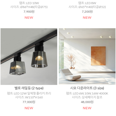
램프: LED 10W
램프: LED 8W
사이즈: Ø86*H48(타공Ø75)
사이즈: Ø65*H40(타공Ø52)
7,900원
7,200원
벨로 레일등 (2 type)
시오 다운라이트 (3 size)
램프: LED 12W 일체형 플리커 프리
램프: LED 6W,10W,16W 4000K
사이즈: W110*H160
사이즈: 상세페이지 참조
77,000원
48,000원