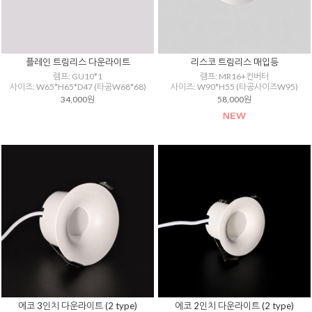
플레인 트림리스 다운라이트
리스코 트림리스 매입등
램프: GU10*1
램프: MR16+컨버터
사이즈: W65*H65*D47 (타공W68*68)
사이즈: W90*H55 (타공사이즈W95)
34,000원
58,000원
에코 3인치 다운라이트 (2 type)
에코 2인치 다운라이트 (2 type)