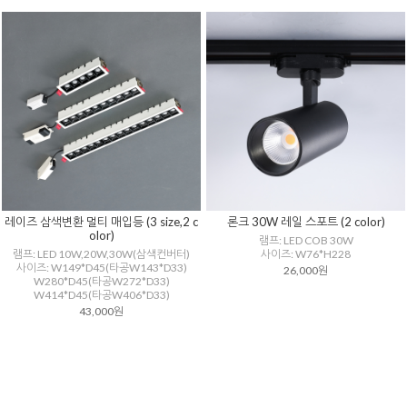
레이즈 삼색변환 멀티 매입등 (3 size,2 c
론크 30W 레일 스포트 (2 color)
olor)
램프: LED COB 30W
램프: LED 10W,20W,30W(삼색컨버터)
사이즈: W76*H228
사이즈: W149*D45(타공W143*D33)
26,000원
W280*D45(타공W272*D33)
W414*D45(타공W406*D33)
43,000원