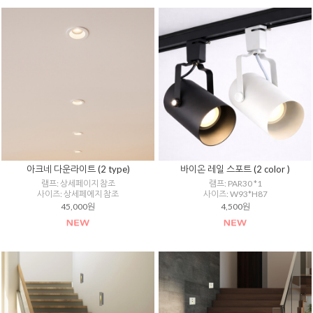
아크네 다운라이트 (2 type)
바이온 레일 스포트 (2 color )
램프: 상세페이지 참조
램프: PAR30 *1
사이즈: 상세페에지 참조
사이즈: W93*H87
45,000원
4,500원