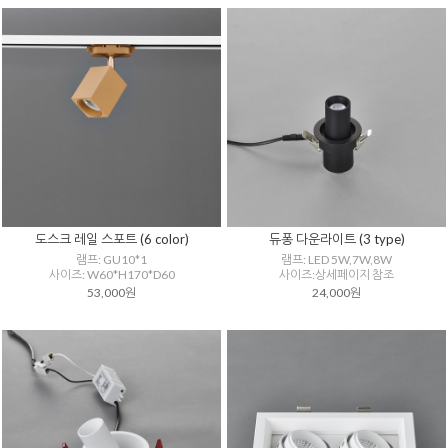
도스크 레일 스포트 (6 color)
듀퐁 다운라이트 (3 type)
램프: GU10*1
램프: LED 5W,7W,8W
사이즈: W60*H170*D60
사이즈:상세페이지 참조
53,000원
24,000원