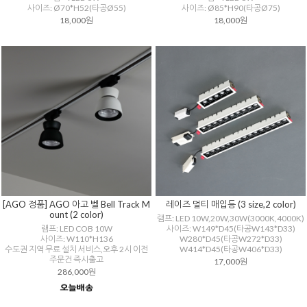
사이즈: Ø70*H52(타공Ø55)
사이즈: Ø85*H90(타공Ø75)
18,000원
18,000원
[AGO 정품] AGO 아고 벨 Bell Track M
레이즈 멀티 매입등 (3 size,2 color)
ount (2 color)
램프: LED 10W,20W,30W(3000K,4000K)
램프: LED COB 10W
사이즈: W149*D45(타공W143*D33)
사이즈: W110*H136
W280*D45(타공W272*D33)
수도권 지역 무료 설치 서비스,오후 2시 이전
W414*D45(타공W406*D33)
주문건 즉시출고
17,000원
286,000원