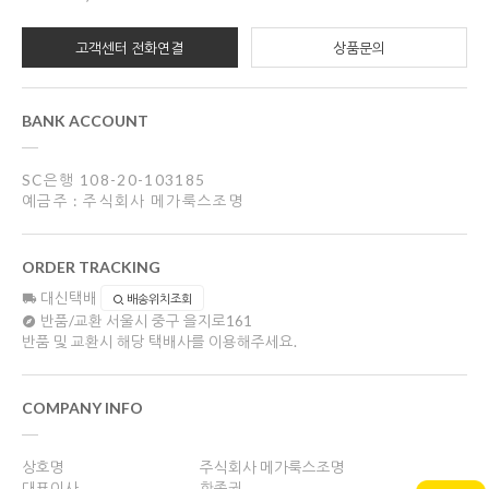
고객센터 전화연결
상품문의
BANK ACCOUNT
SC은행 108-20-103185
예금주 : 주식회사 메가룩스조명
ORDER TRACKING
대신택배
배송위치조회
반품/교환
서울시 중구 을지로161
반품 및 교환시 해당 택배사를 이용해주세요.
COMPANY INFO
상호명
주식회사 메가룩스조명
대표이사
한종권