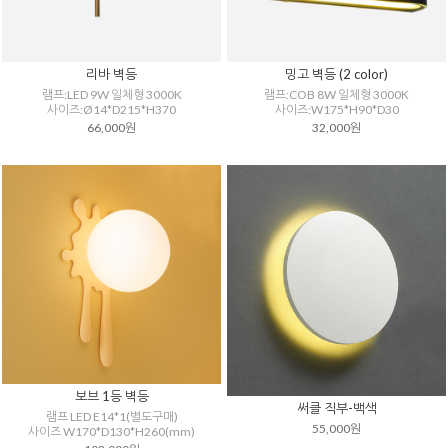
리바 벽등
밍고 벽등 (2 color)
램프:LED 9W 일체형 3000K
램프:COB 8W 일체형 3000K
사이즈:Ø14*D215*H370
사이즈:W175*H90*D30
66,000원
32,000원
보브 1등 벽등
써클 직부-백색
램프 LED E14*1(별도구매)
55,000원
사이즈 W170*D130*H260(mm)