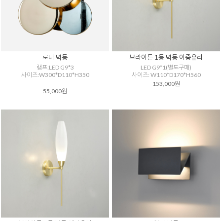
로나 벽등
브라이튼 1등 벽등 이중유리
램프:LED G9*3
LED G9*1(별도구매)
사이즈:W300*D110*H350
사이즈: W110*D170*H560
153,000원
55,000원