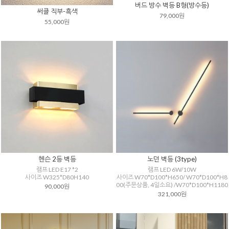
버드 방수 벽등 B형(방수등)
써클 직부-흑색
79,000원
55,000원
헨슨 2등 벽등
노던 벽등 (3type)
램프 LED E17 *2
램프 LED 6W/10W
사이즈 W325*D80H140
사이즈 W70*D100*H650/ W70*D100*H8
00(주문상품, 4일소요) /W70*D100*H1180
90,000원
321,000원