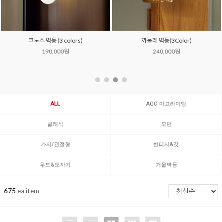
코노스 벽등 (3 colors)
까눌레 벽등(3Color)
190,000원
240,000원
ALL
AGO 아고라이팅
클래식
모던
가지/관절형
빈티지&갓
우드&도자기
거울벽등
675
ea item