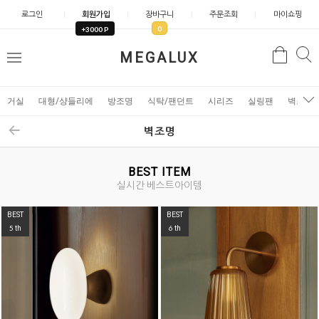
로그인
회원가입
장바구니
주문조회
마이쇼핑
0
+3000 P
검
MEGALUX
검
메
색
색
뉴
거실
대형/샹들리에
방조명
식탁/팬던트
시리즈
실링팬
벽조명
벽조명
BEST ITEM
실시간 베스트아이템
BEST
BEST
5
6
th
th