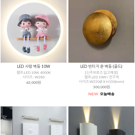
LED 사랑 벽등 10W
LED 빈티지 문 벽등 (골드)
램프:LED 10W, 4000K
[신주브로즈 입고예정]
사이즈 : W280
램프 LED 10W / 전구색
사이즈 W250Ø X H150(mm)
63,000원
300,000원