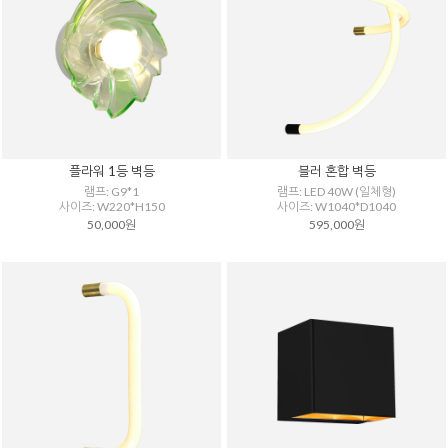
플라워 1등 벽등
블러 혼합 벽등
램프: G9*1
램프: LED 40W (일체형)
사이즈: W220*H150
사이즈: W1040*D1040
50,000원
595,000원