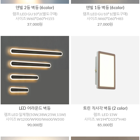
앤빌 2등 벽등 (6color)
앤빌 1등 벽등 (6color)
램프:LED GU10*2(별도구매)
램프:LED GU10*1(별도구매)
사이즈:W60*D60*H155
사이즈:W60*D60*H85
37,000원
27,000원
LED 어라운드 벽등
토린 직사각 벽등 (2 color)
램프 LED 일체형(50W,38W,25W,11W)
램프: LED 15W
사이즈 W1200/W900/W600/W300
사이즈: W194*D133*H40
90,000원
85,000원