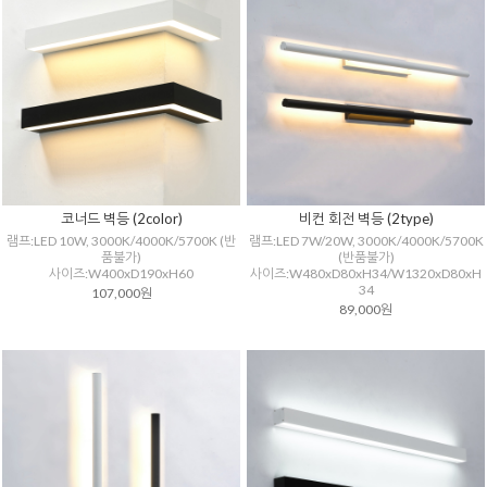
코너드 벽등 (2color)
비컨 회전 벽등 (2type)
램프:LED 10W, 3000K/4000K/5700K (반
램프:LED 7W/20W, 3000K/4000K/5700K
품불가)
(반품불가)
사이즈:W400xD190xH60
사이즈:W480xD80xH34/W1320xD80xH
34
107,000원
89,000원