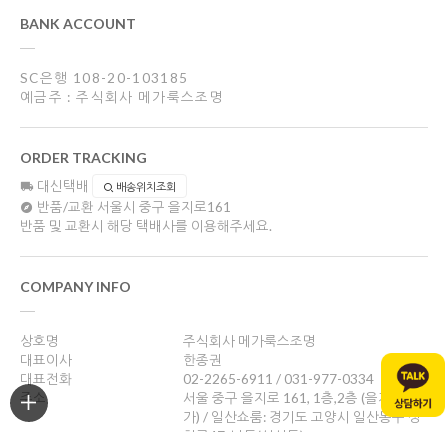
BANK ACCOUNT
SC은행 108-20-103185
예금주 : 주식회사 메가룩스조명
ORDER TRACKING
대신택배
배송위치조회
반품/교환
서울시 중구 을지로161
반품 및 교환시 해당 택배사를 이용해주세요.
COMPANY INFO
상호명
주식회사 메가룩스조명
대표이사
한종권
대표전화
02-2265-6911 / 031-977-0334
주소
서울 중구 을지로 161, 1층,2층 (을지로4
가) / 일산쇼룸: 경기도 고양시 일산동구 성
현로47, 나동(성석동)