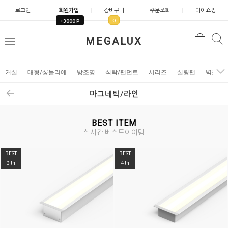
로그인
회원가입
장바구니
주문조회
마이쇼핑
0
+3000 P
검
MEGALUX
검
메
색
색
뉴
거실
대형/샹들리에
방조명
식탁/팬던트
시리즈
실링팬
벽조명
마그네틱/라인
BEST ITEM
실시간 베스트아이템
BEST
BEST
5
6
th
th