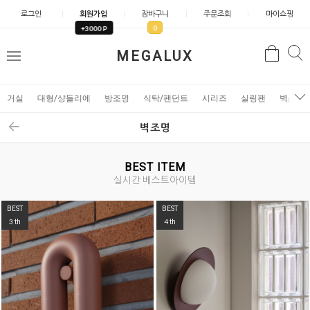
로그인
회원가입
장바구니
주문조회
마이쇼핑
0
+3000 P
검
MEGALUX
검
메
색
색
뉴
거실
대형/샹들리에
방조명
식탁/팬던트
시리즈
실링팬
벽조명
벽조명
BEST ITEM
실시간 베스트아이템
BEST
BEST
5
6
th
th