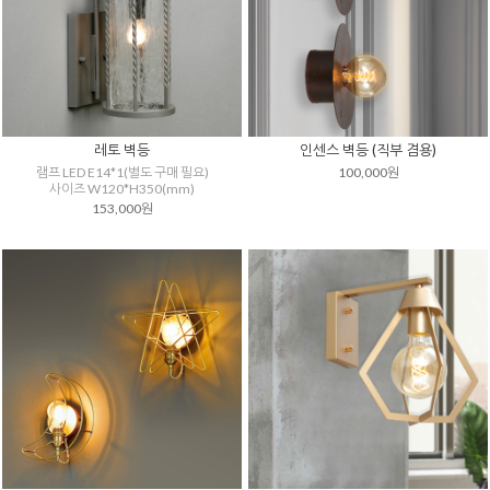
레토 벽등
인센스 벽등 (직부 겸용)
램프 LED E14*1(별도 구매 필요)
100,000원
사이즈 W120*H350(mm)
153,000원