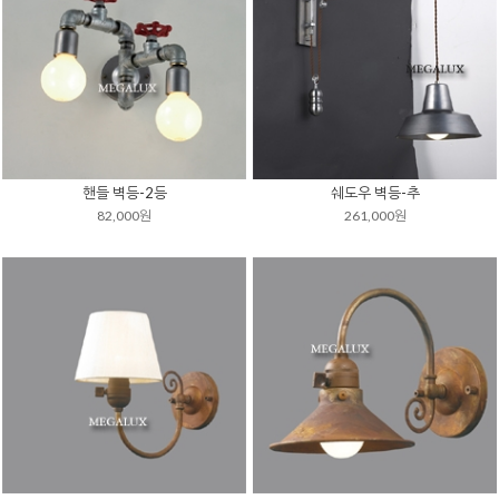
핸들 벽등-2등
쉐도우 벽등-추
82,000원
261,000원