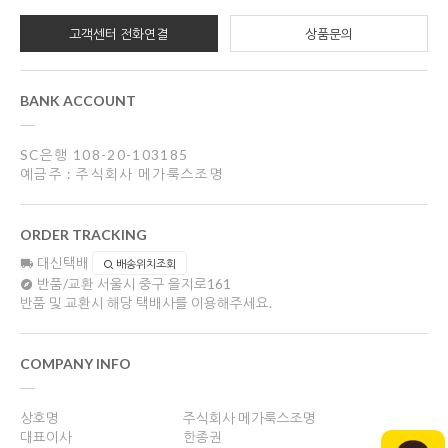
고객센터 전화연결
상품문의
BANK ACCOUNT
SC은행 108-20-103185
예금주 : 주식회사 메가룩스조명
ORDER TRACKING
대신택배
배송위치조회
반품/교환
서울시 중구 을지로161
반품 및 교환시 해당 택배사를 이용해주세요.
COMPANY INFO
상호명
주식회사 메가룩스조명
대표이사
한종권