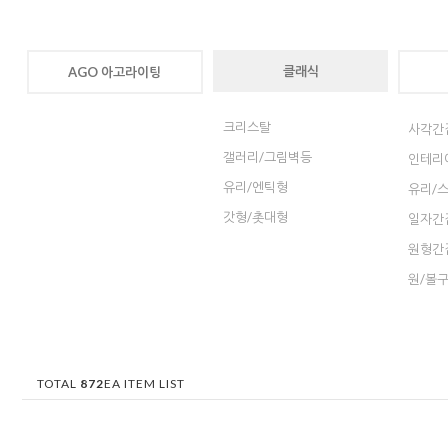
클래식
AGO 아고라이팅
크리스탈
사각간
갤러리/그림벽등
인테리
유리/엔틱형
유리/
갓형/촛대형
일자간
원형간
원/볼
TOTAL
872
EA ITEM LIST