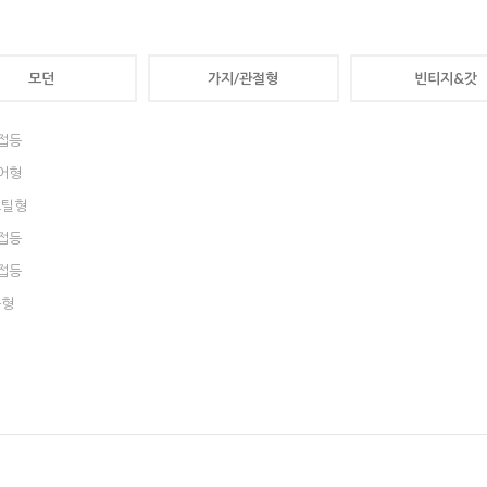
모던
가지/관절형
빈티지&갓
접등
어형
스틸형
접등
접등
구형