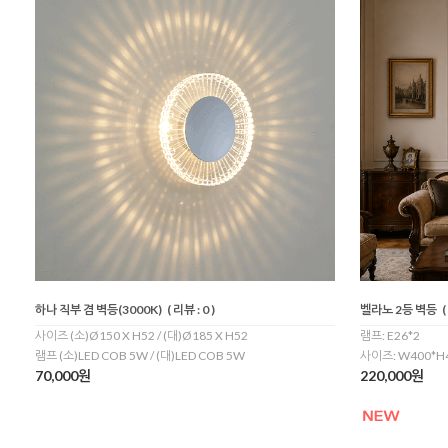
하나 직부 겸 벽등(3000K)
( 리뷰 : 0 )
벨라노 2등 벽등
(
사이즈 (소)Ø150 X H52 / (대)Ø185 X H52
램프: E26*2
램프 (소)LED COB 5W / (대)LED COB 5W
사이즈: W400*H4
70,000원
220,000원