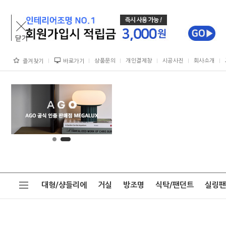
상품문의
개인결제창
시공사진
회사소개
즐겨찾기
바로가기
대형/샹들리에
거실
방조명
식탁/팬던트
실링팬