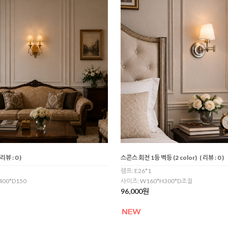
 리뷰 : 0 )
스콘스 회전 1등 벽등 (2 color)
( 리뷰 : 0 )
램프: E26*1
00*D150
사이즈: W160*H300*D조절
96,000원