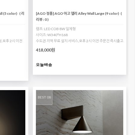
 (5 color)
( 리
[AGO 정품] AGO 아고 앨리 Alley Wall Large (9 color)
(
리뷰 : 0 )
램프: LED COB 8W 일체형
사이즈: W340*H168
,오후 2시 이전
수도권 지역 무료 설치 서비스,오후 2시 이전 주문건 즉시출고
418,000원
BEST 08