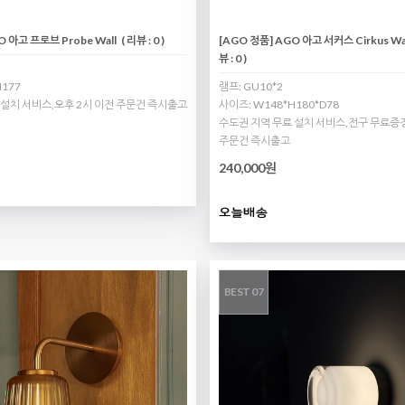
O 아고 프로브 Probe Wall
( 리뷰 : 0 )
[AGO 정품] AGO 아고 서커스 Cirkus Wall
뷰 : 0 )
177
램프: GU10*2
 설치 서비스,오후 2시 이전 주문건 즉시출고
사이즈: W148*H180*D78
수도권 지역 무료 설치 서비스,전구 무료증정
주문건 즉시출고
240,000원
BEST 07