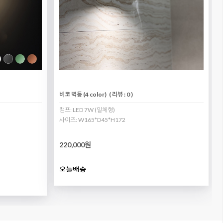
비코 벽등 (4 color)
( 리뷰 : 0 )
램프: LED 7W (일체형)
사이즈: W165*D45*H172
220,000원