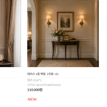
레이스 1등 벽등
( 리뷰 : 0 )
램프: E26*1
사이즈: W170*H400*D230
110,000원