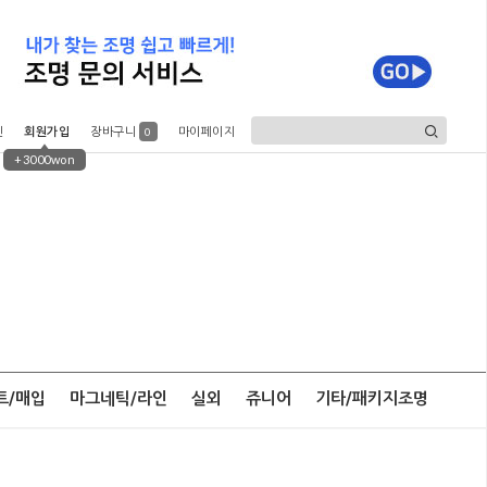
인
회원가입
장바구니
마이페이지
0
+3000won
트/매입
마그네틱/라인
실외
쥬니어
기타/패키지조명