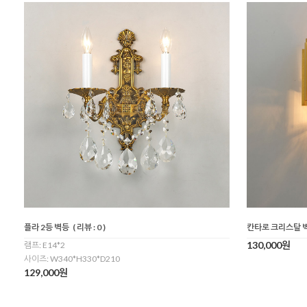
플라 2등 벽등
( 리뷰 : 0 )
칸타로 크리스탈 
130,000원
램프: E14*2
사이즈: W340*H330*D210
129,000원