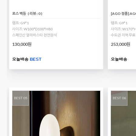
로스 벽등
( 리뷰 : 0 )
[AGO 정품] AG
램프: G9*1
램프: G9*1
사이즈: W100*D100*H80
사이즈: W170*H
스페인산 알라바스타 천연원석
수도권 지역 무료
130,000원
253,000원
BEST 05
BEST 06