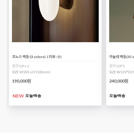
코노스 벽등 (3 colors)
( 리뷰 : 0 )
까눌레 벽등(3Col
전구 G9 x 1
전구 G9*1
SIZE W185 x H118(mm)
SIZE W130*D2
190,000원
240,000원