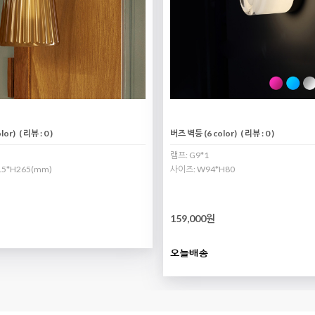
or)
( 리뷰 : 0 )
버즈 벽등 (6 color)
( 리뷰 : 0 )
램프: G9*1
15*H265(mm)
사이즈: W94*H80
159,000원