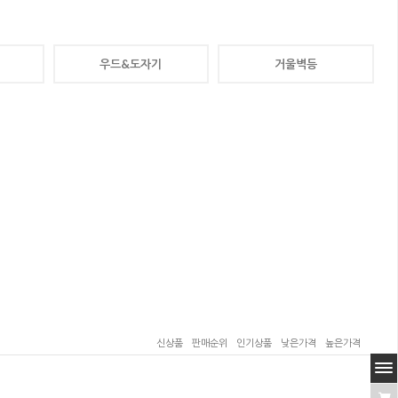
우드&도자기
거울벽등
신상품
판매순위
인기상품
낮은가격
높은가격