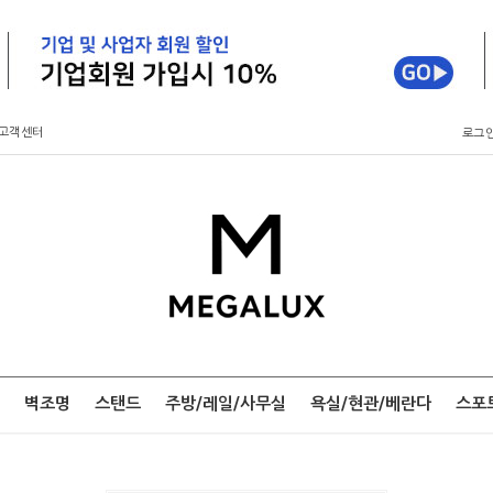
고객센터
로그
벽조명
스탠드
주방/레일/사무실
욕실/현관/베란다
스포