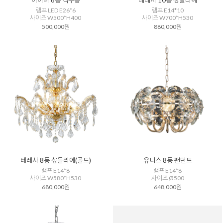
아이다 6등 직부등
테레사 10등 샹들리에
램프 LED E26*6
램프 E14*10
사이즈 W500*H400
사이즈 W700*H530
500,000원
880,000원
테레사 8등 샹들리에(골드)
유니스 8등 팬던트
램프 E14*8
램프 E14*8
사이즈 W580*H530
사이즈 Ø500
680,000원
648,000원