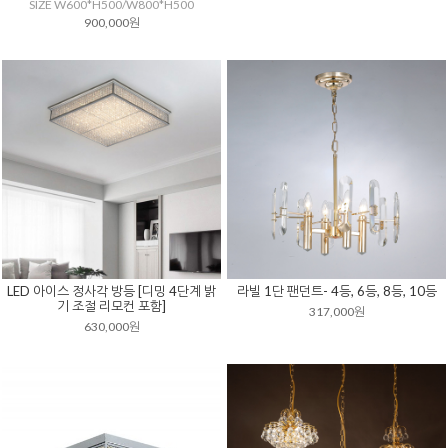
SIZE W600*H500/W800*H500
900,000원
LED 아이스 정사각 방등 [디밍 4단계 밝
라빌 1단 팬던트- 4등, 6등, 8등, 10등
기 조절 리모컨 포함]
317,000원
630,000원