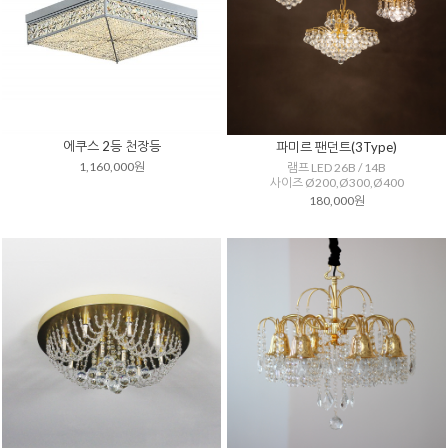
에쿠스 2등 천장등
파미르 팬던트(3Type)
1,160,000원
램프 LED 26B / 14B
사이즈 Ø200,Ø300,Ø400
180,000원