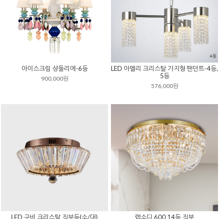
아이스크림 샹들리에-6등
LED 아멜리 크리스탈 가지형 팬던트-4등,
5등
900,000원
576,000원
LED 구비 크리스탈 직부등(소/대)
랩소디 600 14등 직부