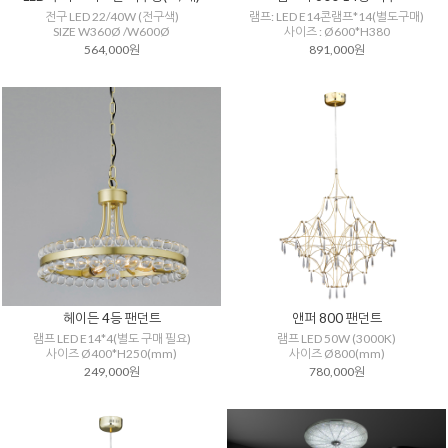
전구 LED 22/40W (전구색)
램프: LED E14콘램프*14(별도구매)
SIZE W360Ø /W600Ø
사이즈 : Ø600*H380
564,000원
891,000원
헤이든 4등 팬던트
앤퍼 800 팬던트
램프 LED E14*4(별도 구매 필요)
램프 LED 50W (3000K)
사이즈 Ø400*H250(mm)
사이즈 Ø800(mm)
249,000원
780,000원