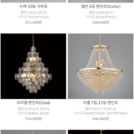
누베 10등 직부등
엘빈 6등 팬던트(2color)
램프 LED E14*10
램프 LED E26*6
사이즈 Ø550*H220
사이즈 Ø500*H550
251,000원
296,000원
프라엘 팬던트(2size)
러플 7등,12등 팬던트
램프 E14*4 / E14*24
램프 E26*7 / E26*12
사이즈 Ø400 / Ø600
사이즈 W400*H500 / W700*H800
756,000원
346,000원