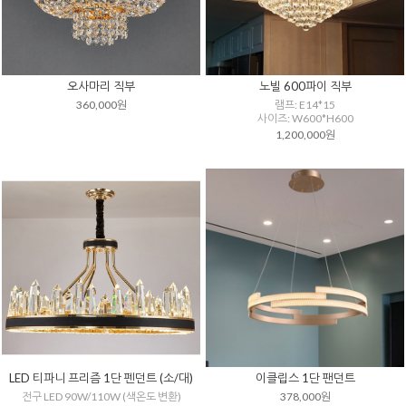
오사마리 직부
노빌 600파이 직부
360,000원
램프: E14*15
사이즈: W600*H600
1,200,000원
LED 티파니 프리즘 1단 펜던트 (소/대)
이클립스 1단 팬던트
전구 LED 90W/110W (색온도 변환)
378,000원