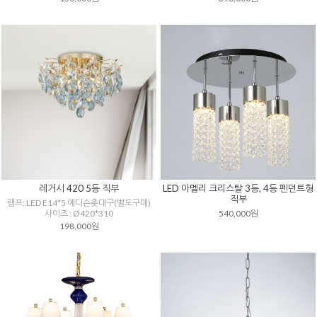
레거시 420 5등 직부
LED 아멜리 크리스탈 3등, 4등 펜던트형
직부
램프: LED E14*5 에디슨촛대구(별도구매)
사이즈 : Ø420*310
540,000원
198,000원