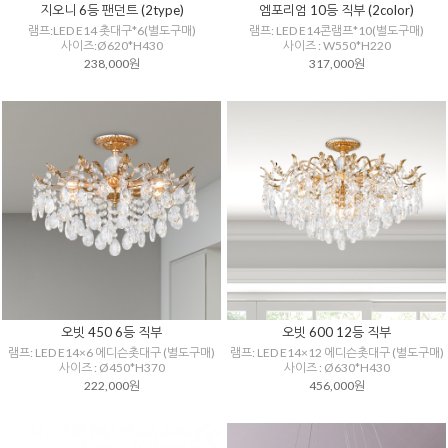
지오니 6등 팬던트 (2type)
엠포리엄 10등 직부 (2color)
램프:LED E14 촛대구*6(별도구매)
램프: LED E14콘램프*10(별도구매)
사이즈:Ø620*H430
사이즈 : W550*H220
238,000원
317,000원
오빗 450 6등 직부
오빗 600 12등 직부
램프: LED E14×6 에디슨촛대구 (별도구매)
램프: LED E14×12 에디슨촛대구 (별도구매)
사이즈 : Ø450*H370
사이즈 : Ø630*H430
222,000원
456,000원