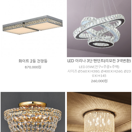
LED 이리나 3단 팬던트(리모컨 3색변환)
화이트 2등 천장등
LED 35W(전구+주광+주백)
870,000원
사이즈 Ø560 X H380, Ø400 X H260, Ø23
0 X H145
260,000원