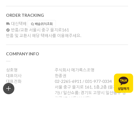
ORDER TRACKING
대신택배
배송위치조회
반품/교환
서울시 중구 을지로161
반품 및 교환시 해당 택배사를 이용해주세요.
COMPANY INFO
상호명
주식회사 메가룩스조명
대표이사
한종권
대표전화
02-2265-6911 / 031-977-0334
주소
서울 중구 을지로 161, 1층,2층 (을지로4
가) / 일산쇼룸: 경기도 고양시 일산동구 성
현로47, 나동(성석동)
사업자등록번호
469-88-01526
통신판매업신고
제 2024-서울중구-1784호
개인정보관리책임자
한종권
help@megalux.kr