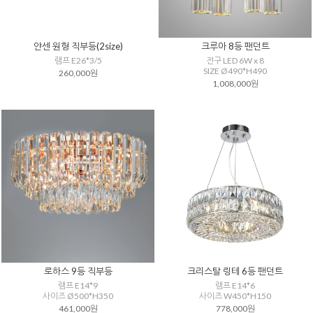
얀센 원형 직부등(2size)
크루아 8등 팬던트
램프 E26*3/5
전구 LED 6W x 8
SIZE Ø490*H490
260,000원
1,008,000원
로하스 9등 직부등
크리스탈 링테 6등 팬던트
램프 E14*9
램프 E14*6
사이즈 Ø500*H350
사이즈 W450*H150
461,000원
778,000원