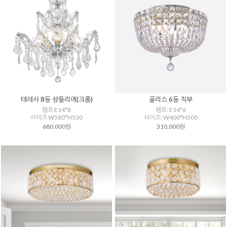
테레사 8등 샹들리에(크롬)
골리스 6등 직부
램프 E14*8
램프: E14*6
사이즈 W580*H530
사이즈: W400*H300
680,000원
310,000원