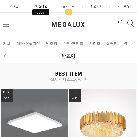
로그인
회원가입
장바구니
주문조회
마이쇼핑
0
+3000 P
검
MEGALUX
검
메
색
색
뉴
거실
대형/샹들리에
방조명
식탁/팬던트
시리즈
실링팬
벽조명
방조명
BEST ITEM
실시간 베스트아이템
BEST
BEST
5
6
th
th