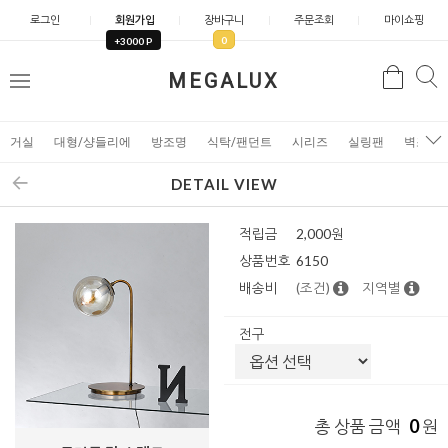
로그인
회원가입
장바구니
주문조회
마이쇼핑
0
+3000 P
검
MEGALUX
검
메
색
색
뉴
거실
대형/샹들리에
방조명
식탁/팬던트
시리즈
실링팬
벽조명
DETAIL VIEW
적립금
2,000원
상품번호
6150
배송비
(조건)
지역별
전구
0
총 상품 금액
원