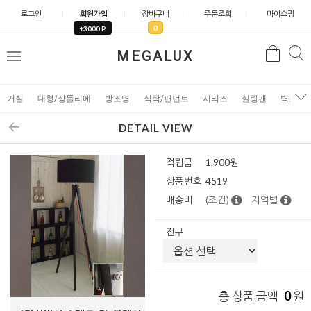
로그인
회원가입
장바구니
주문조회
마이쇼핑
0
+3000 P
검
MEGALUX
검
메
색
색
뉴
거실
대형/샹들리에
방조명
식탁/팬던트
시리즈
실링팬
벽조명
DETAIL VIEW
적립금
1,900원
상품번호
4519
배송비
(조건)
지역별
전구
0
총 상품 금액
원