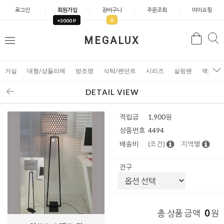
로그인
회원가입
장바구니
주문조회
마이쇼핑
0
+3000 P
검
MEGALUX
검
메
색
색
뉴
거실
대형/샹들리에
방조명
식탁/팬던트
시리즈
실링팬
벽조명
DETAIL VIEW
적립금
1,900원
상품번호
4494
배송비
(조건)
지역별
전구
0
총 상품 금액
원