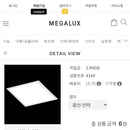
로그인
회원가입
장바구니
주문조회
마이쇼핑
0
+3000 P
검
MEGALUX
검
메
색
색
뉴
거실
대형/샹들리에
방조명
식탁/팬던트
시리즈
실링팬
벽조명
DETAIL VIEW
적립금
1,900원
상품번호
4169
배송비
(조건)
지역별
램프
0
총 상품 금액
원