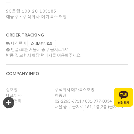
SC은행 108-20-103185
예금주 : 주식회사 메가룩스조명
ORDER TRACKING
대신택배
배송위치조회
반품/교환
서울시 중구 을지로161
반품 및 교환시 해당 택배사를 이용해주세요.
COMPANY INFO
상호명
주식회사 메가룩스조명
대표이사
한종권
대표전화
02-2265-6911 / 031-977-0334
주소
서울 중구 을지로 161, 1층,2층 (을지로4
가) / 일산쇼룸: 경기도 고양시 일산동구 성
현로47, 나동(성석동)
사업자등록번호
469-88-01526
통신판매업신고
제 2024-서울중구-1784호