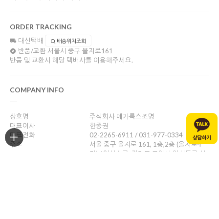
ORDER TRACKING
대신택배
배송위치조회
반품/교환
서울시 중구 을지로161
반품 및 교환시 해당 택배사를 이용해주세요.
COMPANY INFO
상호명
주식회사 메가룩스조명
대표이사
한종권
대표전화
02-2265-6911 / 031-977-0334
주소
서울 중구 을지로 161, 1층,2층 (을지로4
가) / 일산쇼룸: 경기도 고양시 일산동구 성
현로47, 나동(성석동)
사업자등록번호
469-88-01526
통신판매업신고
제 2024-서울중구-1784호
개인정보관리책임자
한종권
help@megalux.kr