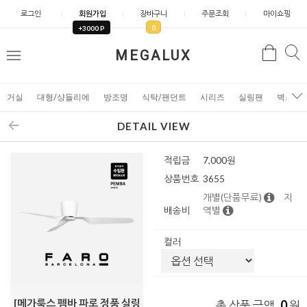
로그인
회원가입
장바구니
주문조회
마이쇼핑
0
+3000 P
검
MEGALUX
검
메
색
색
뉴
거실
대형/샹들리에
방조명
식탁/팬던트
시리즈
실링팬
벽조명
DETAIL VIEW
적립금
7,000원
상품번호
3655
개별(단품무료)
지
배송비
역별
컬러
[메가룩스 펨바 파로 정품 실링
0
총 상품 금액
원