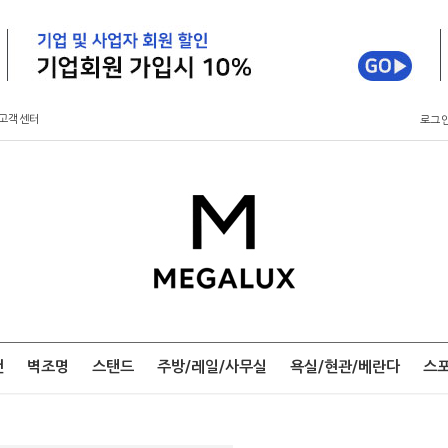
고객센터
로그
팬
벽조명
스탠드
주방/레일/사무실
욕실/현관/베란다
스