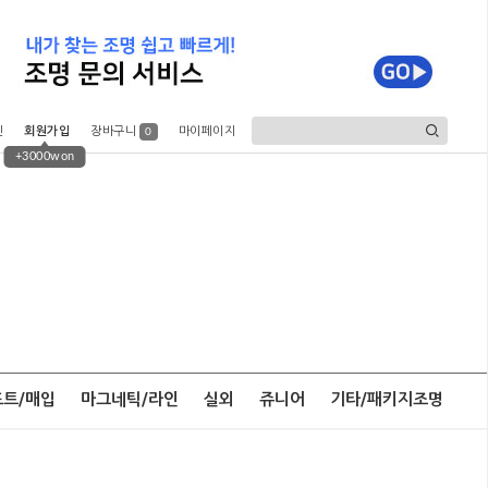
인
회원가입
장바구니
마이페이지
0
+3000won
포트/매입
마그네틱/라인
실외
쥬니어
기타/패키지조명