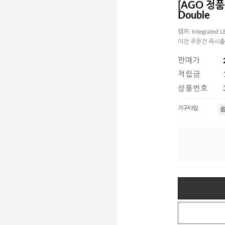
[AGO 정품
Double
램프: Integrate
이전 주문건 즉시
판매가
적립금
상품번호
기구타입