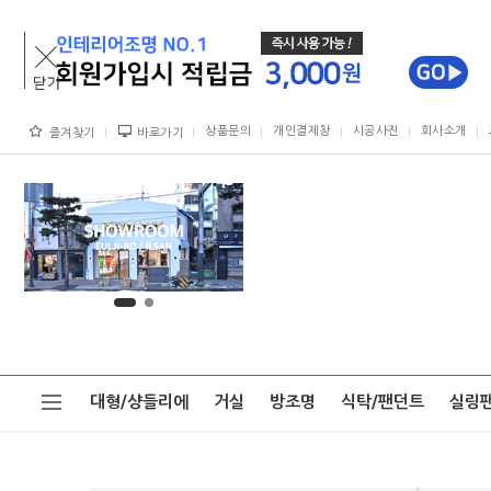
상품문의
개인결제창
시공사진
회사소개
즐겨찾기
바로가기
대형/샹들리에
거실
방조명
식탁/팬던트
실링