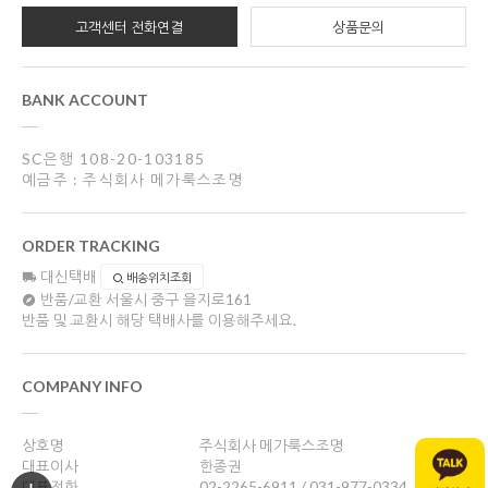
고객센터 전화연결
상품문의
BANK ACCOUNT
SC은행 108-20-103185
예금주 : 주식회사 메가룩스조명
ORDER TRACKING
대신택배
배송위치조회
반품/교환
서울시 중구 을지로161
반품 및 교환시 해당 택배사를 이용해주세요.
COMPANY INFO
상호명
주식회사 메가룩스조명
대표이사
한종권
대표전화
02-2265-6911 / 031-977-0334