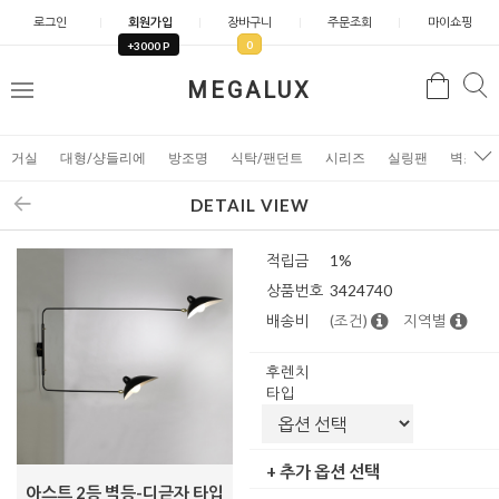
로그인
회원가입
장바구니
주문조회
마이쇼핑
0
+3000 P
검
MEGALUX
검
메
색
색
뉴
거실
대형/샹들리에
방조명
식탁/팬던트
시리즈
실링팬
벽조명
DETAIL VIEW
적립금
1%
상품번호
3424740
배송비
(조건)
지역별
후렌치
타입
+ 추가 옵션 선택
아스트 2등 벽등-디귿자 타입