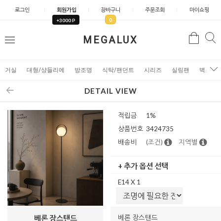
로그인
회원가입
장바구니
주문조회
마이쇼핑
0
+3000 P
검
MEGALUX
검
메
색
색
뉴
거실
대형/샹들리에
방조명
식탁/팬던트
시리즈
실링팬
벽조명
DETAIL VIEW
적립금
1%
상품번호
3424735
배송비
(조건)
지역별
+ 추가 옵션 선택
E14 X 1
베론 장스탠드
베론 장스탠드