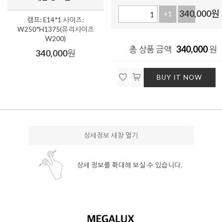
340,000
원
+1
-1
램프: E14*1 사이즈:
W250*H1375(유리사이즈
W200)
340,000
총 상품 금액
원
340,000
원
BUY IT NOW
상세정보 새창 열기
상세 정보를 확대해 보실 수 있습니다.