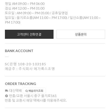
평일 AM 09:00 ~ PM 06:00
점심 AM 12:00 ~ PM 01:00
토요일 : AM 09:00 ~ PM 05:00 / 공휴일영업
일요일 : 을지로쇼룸(AM 11:00 ~ PM 17:00) / 일산쇼룸(AM 11:00 ~
PM 17:00)
고객센터 전화연결
상품문의
BANK ACCOUNT
SC은행 108-20-103185
예금주 : 주식회사 메가룩스조명
ORDER TRACKING
대신택배
배송위치조회
반품/교환
서울시 중구 을지로161
반품 및 교환시 해당 택배사를 이용해주세요.