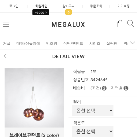
로그인
회원가입
장바구니
주문조회
마이쇼핑
0
+3000 P
검
MEGALUX
검
메
색
색
뉴
거실
대형/샹들리에
방조명
식탁/팬던트
시리즈
실링팬
벽조명
DETAIL VIEW
적립금
1%
상품번호
3424645
배송비
(조건)
지역별
컬러
색온도
브레이브 팬던트 (3 color)