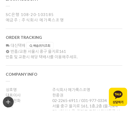
SC은행 108-20-103185
예금주 : 주식회사 메가룩스조명
ORDER TRACKING
대신택배
배송위치조회
반품/교환
서울시 중구 을지로161
반품 및 교환시 해당 택배사를 이용해주세요.
COMPANY INFO
상호명
주식회사 메가룩스조명
대표이사
한종권
대표전화
02-2265-6911 / 031-977-0334
주소
서울 중구 을지로 161, 1층,2층 (을지로4
가) / 일산쇼룸: 경기도 고양시 일산동구 성
현로47, 나동(성석동)
사업자등록번호
469-88-01526
통신판매업신고
제 2024-서울중구-1784호