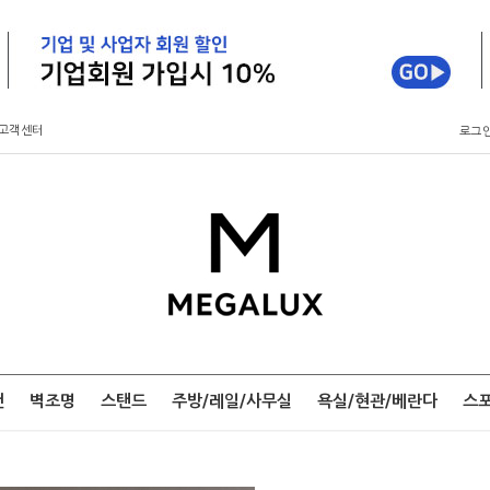
고객센터
로그
팬
벽조명
스탠드
주방/레일/사무실
욕실/현관/베란다
스