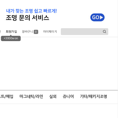
인
회원가입
장바구니
마이페이지
0
+3000won
포트/매입
마그네틱/라인
실외
쥬니어
기타/패키지조명