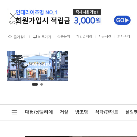
상품문의
개인결제창
시공사진
회사소개
즐겨찾기
바로가기
대형/샹들리에
거실
방조명
식탁/팬던트
실링