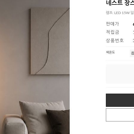
네스트 장
램프: LED 15W 
판매가
적립금
상품번호
색온도