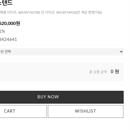
스탠드
일체형 사이즈: W150*H1700 갓 사이즈: W150*H910(갓 색상 변경가능)
620,000원
1%
3424641
0
원
총 상품 금액
BUY NOW
CART
WISHLIST