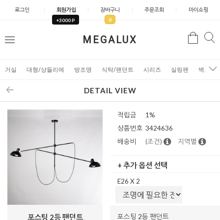
로그인
회원가입
장바구니
주문조회
마이쇼핑
0
+3000 P
검
MEGALUX
검
메
색
색
뉴
거실
대형/샹들리에
방조명
식탁/팬던트
시리즈
실링팬
벽조명
DETAIL VIEW
적립금
1%
상품번호
3424636
배송비
(조건)
지역별
+ 추가 옵션 선택
E26 X 2
포스팅 2등 팬던트
포스팅 2등 팬던트