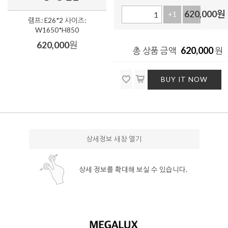
620,000
원
+1
-1
램프: E26*2 사이즈:
W1650*H850
620,000
원
620,000
총 상품 금액
원
BUY IT NOW
상세정보 새창 열기
상세 정보를 확대해 보실 수 있습니다.