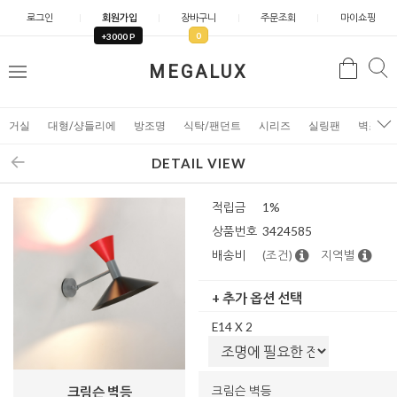
로그인
회원가입
장바구니
주문조회
마이쇼핑
0
+3000 P
검
MEGALUX
검
메
색
색
뉴
거실
대형/샹들리에
방조명
식탁/팬던트
시리즈
실링팬
벽조명
DETAIL VIEW
적립금
1%
상품번호
3424585
배송비
(조건)
지역별
+ 추가 옵션 선택
E14 X 2
크림슨 벽등
크림슨 벽등