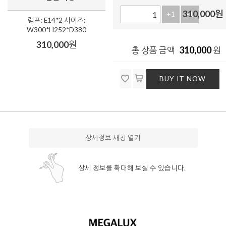
310,000
원
+1
-1
램프: E14*2 사이즈:
W300*H252*D380
310,000
원
310,000
총 상품 금액
원
BUY IT NOW
상세정보 새창 열기
상세 정보를 확대해 보실 수 있습니다.