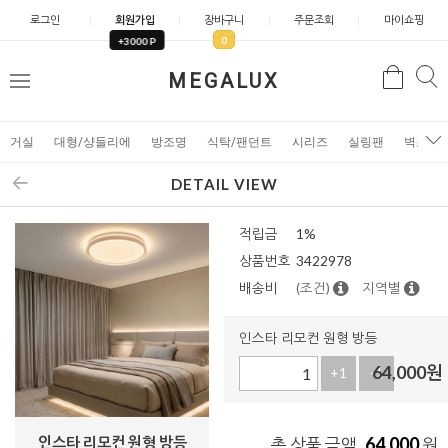
로그인
회원가입
장바구니
주문조회
마이쇼핑
0
+3000 P
검
MEGALUX
검
메
색
색
뉴
거실
대형/샹들리에
방조명
식탁/팬던트
시리즈
실링팬
벽조명
DETAIL VIEW
적립금
1%
상품번호
3422978
배송비
(조건)
지역별
인스타 리모컨 원형 방등
64,000
원
+1
-1
인스타 리모컨 원형 방등
64,000
총 상품 금액
원