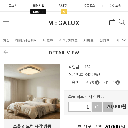
로그인
회원가입
장바구니
주문조회
마이쇼핑
0
+3000 P
검
MEGALUX
검
메
색
색
뉴
거실
대형/샹들리에
방조명
식탁/팬던트
시리즈
실링팬
벽조명
DETAIL VIEW
적립금
1%
상품번호
3422956
배송비
(조건)
지역별
쏘울 리모컨 사각 방등
70,000
원
+1
-1
쏘울 리모컨 사각 방등
70,000
총 상품 금액
원