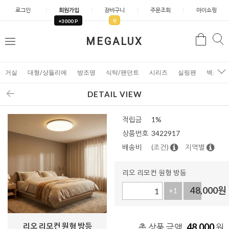
로그인
회원가입
장바구니
주문조회
마이쇼핑
0
+3000 P
검
MEGALUX
검
메
색
색
뉴
거실
대형/샹들리에
방조명
식탁/팬던트
시리즈
실링팬
벽조명
DETAIL VIEW
적립금
1%
상품번호
3422917
배송비
(조건)
지역별
리오 리모컨 원형 방등
48,000
원
+1
-1
리오 리모컨 원형 방등
48,000
총 상품 금액
원