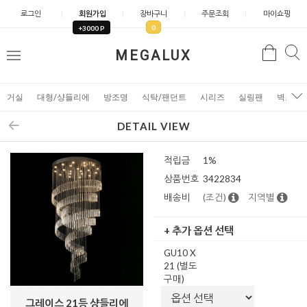
로그인
회원가입
장바구니
주문조회
마이쇼핑
0
+3000 P
검
MEGALUX
검
메
색
색
뉴
거실
대형/샹들리에
방조명
식탁/팬던트
시리즈
실링팬
벽조명
DETAIL VIEW
적립금
1%
상품번호
3422834
배송비
(조건)
지역별
+ 추가 옵션 선택
GU10 X
21 (별도
구매)
그레이스 21등 샹들리에