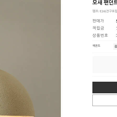
모새 팬던트
램프: E26(전구포
판매가
적립금
상품번호
색온도