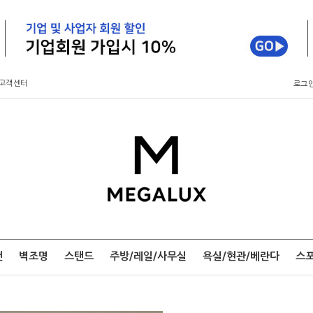
고객센터
로그
팬
벽조명
스탠드
주방/레일/사무실
욕실/현관/베란다
스