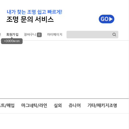
인
회원가입
장바구니
마이페이지
0
+3000won
포트/매입
마그네틱/라인
실외
쥬니어
기타/패키지조명