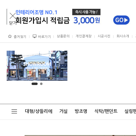
상품문의
개인결제창
시공사진
회사소개
즐겨찾기
바로가기
대형/샹들리에
거실
방조명
식탁/팬던트
실링