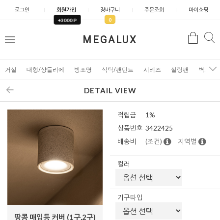
로그인
회원가입
장바구니
주문조회
마이쇼핑
0
+3000 P
검
MEGALUX
검
메
색
색
뉴
거실
대형/샹들리에
방조명
식탁/팬던트
시리즈
실링팬
벽조명
DETAIL VIEW
적립금
1%
상품번호
3422425
배송비
(조건)
지역별
컬러
기구타입
땅콩 매입등 커버 (1구,2구)