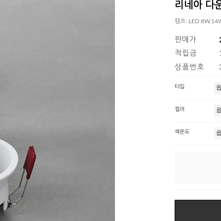
리네아 다운라
램프: LED 8W,
판매가
적립금
상품번호
타입
컬러
색온도