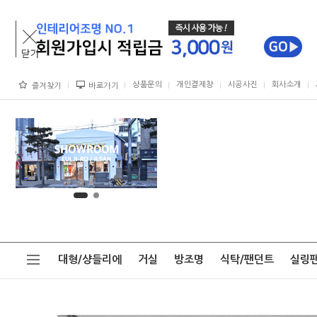
상품문의
개인결제창
시공사진
회사소개
즐겨찾기
바로가기
대형/샹들리에
거실
방조명
식탁/팬던트
실링