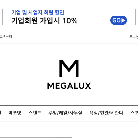
고객센터
로그
팬
벽조명
스탠드
주방/레일/사무실
욕실/현관/베란다
스