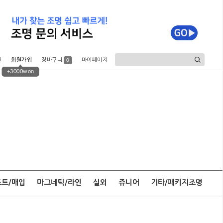
인
회원가입
장바구니
마이페이지
0
+3000won
포트/매입
마그네틱/라인
실외
쥬니어
기타/패키지조명