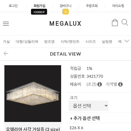
로그인
회원가입
장바구니
주문조회
마이쇼핑
0
+3000 P
검
MEGALUX
검
메
색
색
뉴
거실
대형/샹들리에
방조명
식탁/팬던트
시리즈
실링팬
벽조명
DETAIL VIEW
적립금
1%
상품번호
3421770
배송비
(조건)
지역별
크기
+ 추가 옵션 선택
E26 X 6
오렐리아 사각 거실등 (3 size)