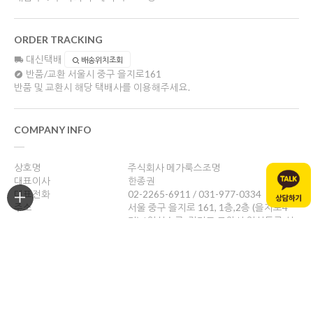
ORDER TRACKING
대신택배
배송위치조회
반품/교환
서울시 중구 을지로161
반품 및 교환시 해당 택배사를 이용해주세요.
COMPANY INFO
상호명
주식회사 메가룩스조명
대표이사
한종권
대표전화
02-2265-6911 / 031-977-0334
주소
서울 중구 을지로 161, 1층,2층 (을지로4
가) / 일산쇼룸: 경기도 고양시 일산동구 성
현로47, 나동(성석동)
사업자등록번호
469-88-01526
통신판매업신고
제 2024-서울중구-1784호
개인정보관리책임자
한종권
help@megalux.kr