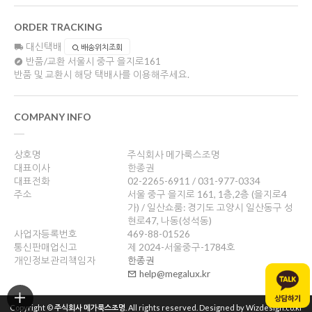
ORDER TRACKING
대신택배
배송위치조회
반품/교환
서울시 중구 을지로161
반품 및 교환시 해당 택배사를 이용해주세요.
COMPANY INFO
상호명
주식회사 메가룩스조명
대표이사
한종권
대표전화
02-2265-6911 / 031-977-0334
주소
서울 중구 을지로 161, 1층,2층 (을지로4
가) / 일산쇼룸: 경기도 고양시 일산동구 성
현로47, 나동(성석동)
사업자등록번호
469-88-01526
통신판매업신고
제 2024-서울중구-1784호
개인정보관리책임자
한종권
help@megalux.kr
Copyright ©
주식회사 메가룩스조명
. All rights reserved. Designed by Wizdesign.co.kr