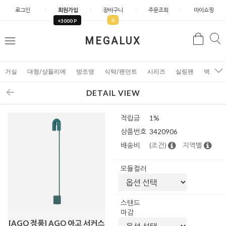
로그인
회원가입
장바구니
주문조회
마이쇼핑
0
+3000 P
검
MEGALUX
검
메
색
색
뉴
거실
대형/샹들리에
방조명
식탁/팬던트
시리즈
실링팬
벽조명
DETAIL VIEW
적립금
1%
상품번호
3420906
배송비
(조건)
지역별
모듈컬러
스탠드
마감
[AGO 정품] AGO 아고 서커스