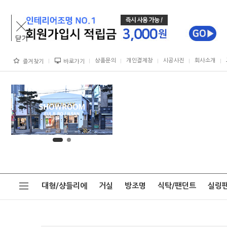
상품문의
개인결제창
시공사진
회사소개
즐겨찾기
바로가기
대형/샹들리에
거실
방조명
식탁/팬던트
실링