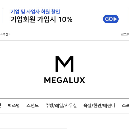
고객센터
로그
팬
벽조명
스탠드
주방/레일/사무실
욕실/현관/베란다
스