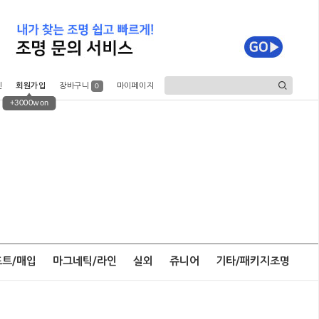
인
회원가입
장바구니
마이페이지
0
+3000won
포트/매입
마그네틱/라인
실외
쥬니어
기타/패키지조명