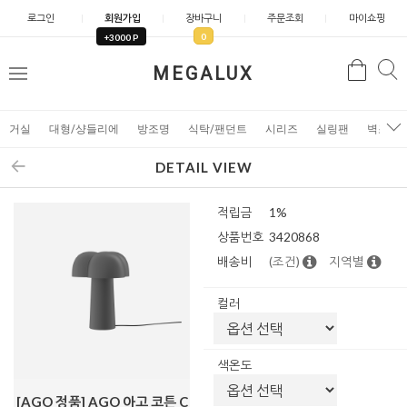
로그인
회원가입
장바구니
주문조회
마이쇼핑
0
+3000 P
검
MEGALUX
검
메
색
색
뉴
거실
대형/샹들리에
방조명
식탁/팬던트
시리즈
실링팬
벽조명
DETAIL VIEW
적립금
1%
상품번호
3420868
배송비
(조건)
지역별
컬러
색온도
[AGO 정품] AGO 아고 코튼 C