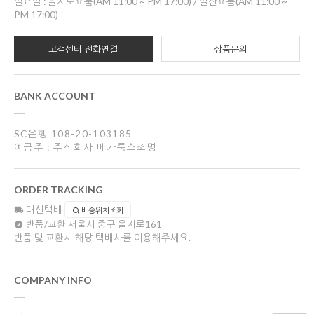
일요일 : 을지로쇼룸(AM 11:00 ~ PM 17:00) / 일산쇼룸(AM 11:00 ~
PM 17:00)
고객센터 전화연결
상품문의
BANK ACCOUNT
SC은행 108-20-103185
예금주 : 주식회사 메가룩스조명
ORDER TRACKING
대신택배
배송위치조회
반품/교환
서울시 중구 을지로161
반품 및 교환시 해당 택배사를 이용해주세요.
COMPANY INFO