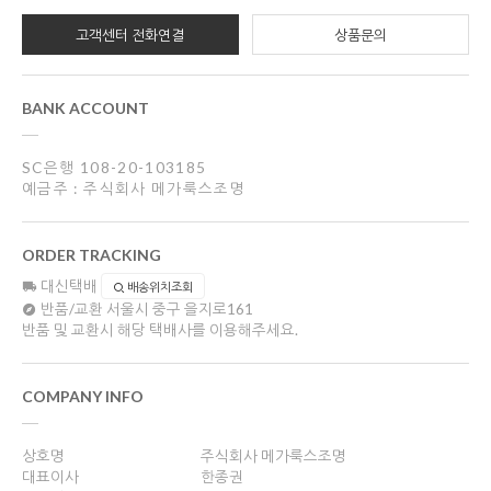
고객센터 전화연결
상품문의
BANK ACCOUNT
SC은행 108-20-103185
예금주 : 주식회사 메가룩스조명
ORDER TRACKING
대신택배
배송위치조회
반품/교환
서울시 중구 을지로161
반품 및 교환시 해당 택배사를 이용해주세요.
COMPANY INFO
상호명
주식회사 메가룩스조명
대표이사
한종권