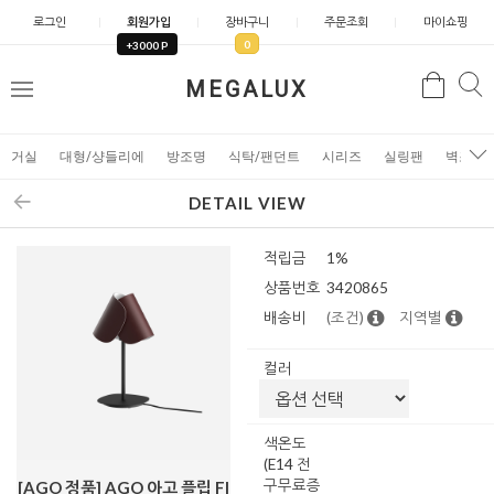
로그인
회원가입
장바구니
주문조회
마이쇼핑
0
+3000 P
검
MEGALUX
검
메
색
색
뉴
거실
대형/샹들리에
방조명
식탁/팬던트
시리즈
실링팬
벽조명
DETAIL VIEW
적립금
1%
상품번호
3420865
배송비
(조건)
지역별
컬러
색온도
(E14 전
구무료증
[AGO 정품] AGO 아고 플립 Fl