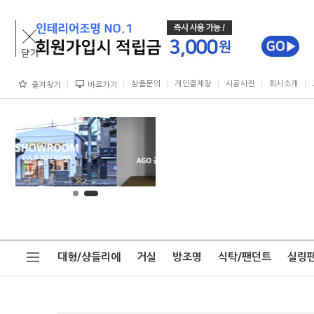
상품문의
개인결제창
시공사진
회사소개
즐겨찾기
바로가기
대형/샹들리에
거실
방조명
식탁/팬던트
실링