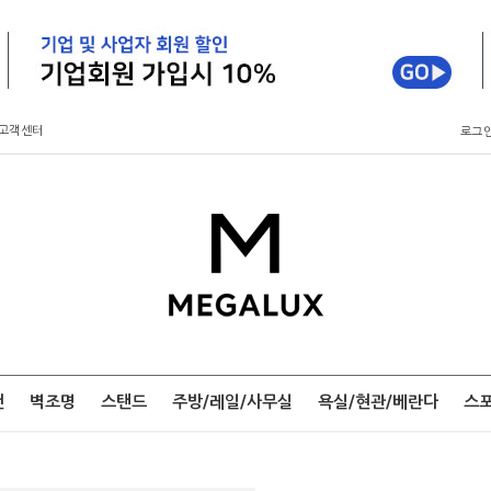
고객센터
로그
팬
벽조명
스탠드
주방/레일/사무실
욕실/현관/베란다
스