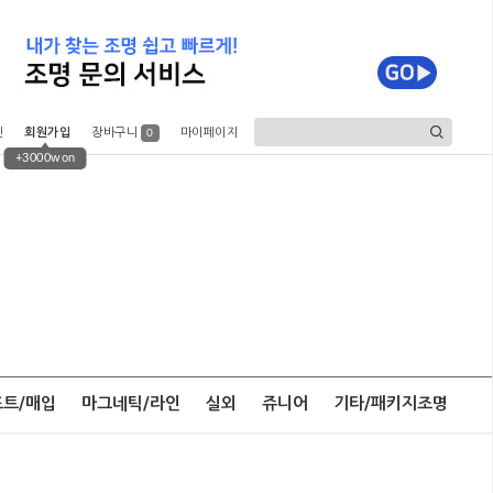
인
회원가입
장바구니
마이페이지
0
+3000won
포트/매입
마그네틱/라인
실외
쥬니어
기타/패키지조명