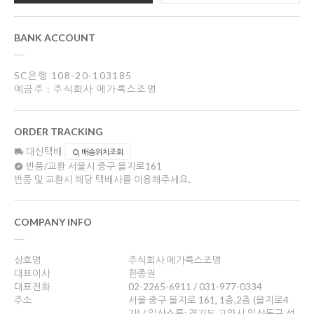
BANK ACCOUNT
SC은행 108-20-103185
예금주 : 주식회사 메가룩스조명
ORDER TRACKING
대신택배
배송위치조회
반품/교환
서울시 중구 을지로161
반품 및 교환시 해당 택배사를 이용해주세요.
COMPANY INFO
상호명
주식회사 메가룩스조명
대표이사
한종권
대표전화
02-2265-6911 / 031-977-0334
주소
서울 중구 을지로 161, 1층,2층 (을지로4
가) / 일산쇼룸: 경기도 고양시 일산동구 성