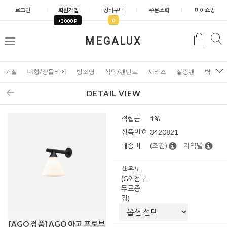
로그인
회원가입
장바구니
주문조회
마이쇼핑
0
+3000 P
검
MEGALUX
검
메
색
색
뉴
거실
대형/샹들리에
방조명
식탁/팬던트
시리즈
실링팬
벽조명
DETAIL VIEW
적립금
1%
상품번호
3420821
배송비
(조건)
지역별
색온도
(G9 전구
무료증
정)
[AGO 정품] AGO 아고 프로브