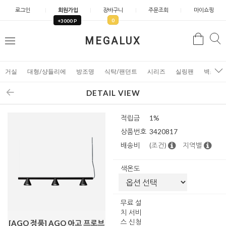
로그인
회원가입
장바구니
주문조회
마이쇼핑
0
+3000 P
검
MEGALUX
검
메
색
색
뉴
거실
대형/샹들리에
방조명
식탁/팬던트
시리즈
실링팬
벽조명
DETAIL VIEW
적립금
1%
상품번호
3420817
배송비
(조건)
지역별
색온도
무료 설
치 서비
스 신청
[AGO 정품] AGO 아고 프로브